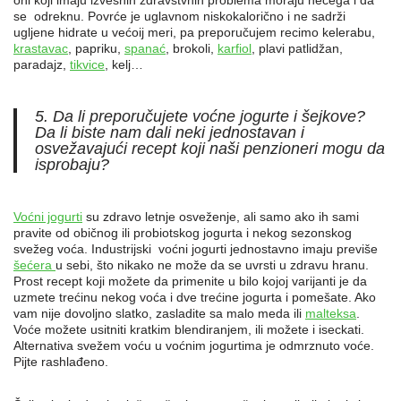
oni koji imaju izvesnih zdravstvnih problema moraju nečega i da
se odreknu. Povrće je uglavnom niskokalorično i ne sadrži
ugljene hidrate u većoij meri, pa preporučujem recimo kelerabu,
krastavac
, papriku,
spanać
, brokoli,
karfiol
, plavi patlidžan,
paradajz,
tikvice
, kelj…
5. Da li preporučujete voćne jogurte i šejkove?
Da li biste nam dali neki jednostavan i
osvežavajući recept koji naši penzioneri mogu da
isprobaju?
Voćni jogurti
su zdravo letnje osveženje, ali samo ako ih sami
pravite od običnog ili probiotskog jogurta i nekog sezonskog
svežeg voća. Industrijski voćni jogurti jednostavno imaju previše
šećera
u sebi, što nikako ne može da se uvrsti u zdravu hranu.
Prost recept koji možete da primenite u bilo kojoj varijanti je da
uzmete trećinu nekog voća i dve trećine jogurta i pomešate. Ako
vam nije dovoljno slatko, zasladite sa malo meda ili
malteksa
.
Voće možete usitniti kratkim blendiranjem, ili možete i iseckati.
Alternativa svežem voću u voćnim jogurtima je odmrznuto voće.
Pijte rashlađeno.