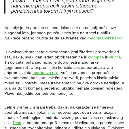
„teška“ – masna i začinjena hrana. Koje biste
namirnice preporučili našim čitaocima –
penzionerima tokom letnjih meseci?
Najbolje je da pratimo sezonu. Iskoristite na najbolji način sve
blagodati leta, jer sada povrća i voća ima na trpezi u obilju.
Najkraće rečeno, trudite se da se hranite kao
mediteranski narodi
.
U ovakvoj ishrani ćete svakodnevno jesti žitarice i proizvode od
žita, dakle, svaki dan jedan obrok testenine ili
krompira
ili
pirinča
.
Tri do četiri puta sedmično je dobro jesti mahunarke
(leguminoze). U pripremi jela koristite sok od paradajza, a u
pripremi salata
maslinovo ulje
. Voće i povrće se preporučuju
svakodnevno, baš kao i mlečni proizvodi, posebno kiselo mleko i
mladi sir. Upotrebu mesa treba smanjiti na dva obroka nedeljno, a
jaja na do tri komada nedeljno, ukoliko nemate povišen holesterol.
Plavu ribu jedite bar jednom nedeljno.
Letnje vreme u ishrani treba, dakle, da karakteriše umerena
upotreba mesa, mleka,
sira
, redovna upotreba ribe, značajan
unos složenih ugljenih hidrata, svežeg povrća i voća i maslinovog
ulja.
Riba
je bogata omega-3 masnim kiselinama, a povrće i voće
su značajan izvor vitamina, minerala i dijetalnih vlakana. Ovakvom