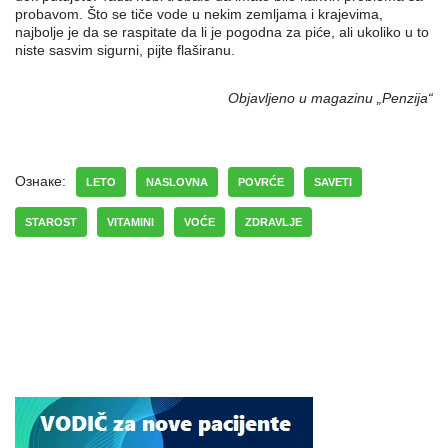
probavom. Što se tiče vode u nekim zemljama i krajevima,
najbolje je da se raspitate da li je pogodna za piće, ali ukoliko u to
niste sasvim sigurni, pijte flaširanu.
Objavljeno u magazinu „Penzija“
Ознаке:
LETO
NASLOVNA
POVRĆE
SAVETI
STAROST
VITAMINI
VOĆE
ZDRAVLJE