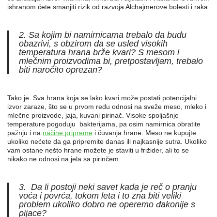
ishranom ćete smanjiti rizik od razvoja Alchajmerove bolesti i raka.
2. Sa kojim bi namirnicama trebalo da budu
obazrivi, s obzirom da se usled visokih
temperatura hrana brže kvari? S mesom i
mlečnim proizvodima bi, pretpostavljam, trebalo
biti naročito oprezan?
Tako je. Sva hrana koja se lako kvari može postati potencijalni
izvor zaraze, što se u prvom redu odnosi na sveže meso, mleko i
mlečne proizvode, jaja, kuvani pirinač. Visoke spoljašnje
temperature pogoduju bakterijama, pa osim namirnica obratite
pažnju i na
načine pripreme
i čuvanja hrane. Meso ne kupujte
ukoliko nećete da ga pripremite danas ili najkasnije sutra. Ukoliko
vam ostane nešto hrane možete je staviti u frižider, ali to se
nikako ne odnosi na jela sa pirinčem.
3. Da li postoji neki savet kada je reč o pranju
voća i povrća, tokom leta i to zna biti veliki
problem ukoliko dobro ne operemo đakonije s
pijace?