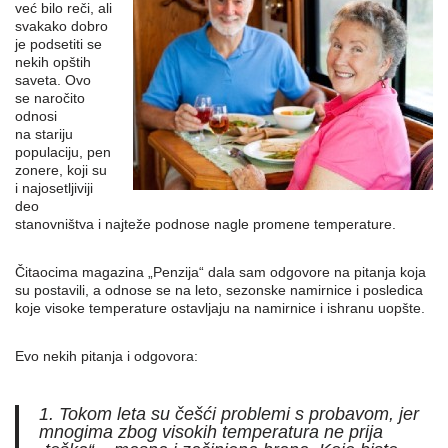
već bilo reči, ali
svakako dobro
je podsetiti se
nekih opštih
saveta. Ovo
se naročito
odnosi
na stariju
populaciju, pen
zonere, koji su
i najosetljiviji
deo
stanovništva i najteže podnose nagle promene temperature.
Čitaocima magazina „Penzija“ dala sam odgovore na pitanja koja
su postavili, a odnose se na leto, sezonske namirnice i posledica
koje visoke temperature ostavljaju na namirnice i ishranu uopšte.
Evo nekih pitanja i odgovora:
1. Tokom leta su češći problemi s probavom, jer
mnogima zbog visokih temperatura ne prija