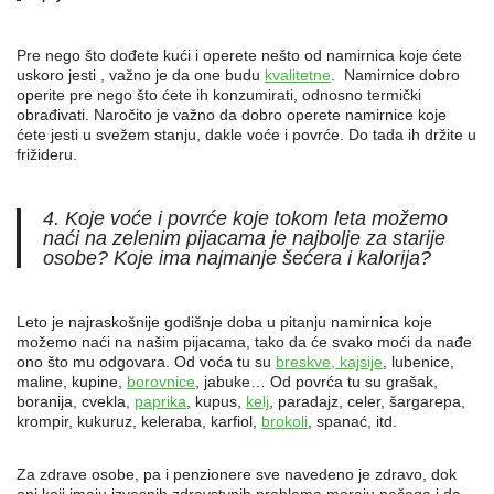
Pre nego što dođete kući i operete nešto od namirnica koje ćete
uskoro jesti , važno je da one budu
kvalitetne
. Namirnice dobro
operite pre nego što ćete ih konzumirati, odnosno termički
obrađivati. Naročito je važno da dobro operete namirnice koje
ćete jesti u svežem stanju, dakle voće i povrće. Do tada ih držite u
frižideru.
4. Koje voće i povrće koje tokom leta možemo
naći na zelenim pijacama je najbolje za starije
osobe? Koje ima najmanje šećera i kalorija?
Leto je najraskošnije godišnje doba u pitanju namirnica koje
možemo naći na našim pijacama, tako da će svako moći da nađe
ono što mu odgovara. Od voća tu su
breskve, kajsije
, lubenice,
maline, kupine,
borovnice
, jabuke… Od povrća tu su grašak,
boranija, cvekla,
paprika
, kupus,
kelj
, paradajz, celer, šargarepa,
krompir, kukuruz, keleraba, karfiol,
brokoli
, spanać, itd.
Za zdrave osobe, pa i penzionere sve navedeno je zdravo, dok