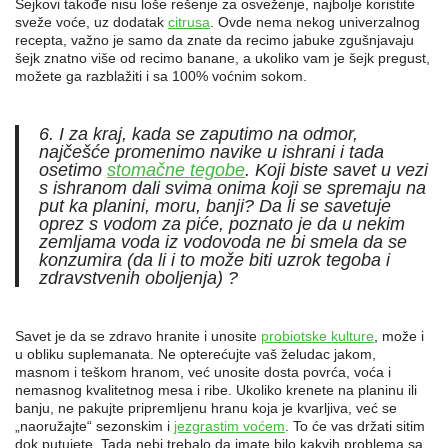
Šejkovi takođe nisu loše rešenje za osveženje, najbolje koristite
sveže voće, uz dodatak
citrusa
. Ovde nema nekog univerzalnog
recepta, važno je samo da znate da recimo jabuke zgušnjavaju
šejk znatno više od recimo banane, a ukoliko vam je šejk pregust,
možete ga razblažiti i sa 100% voćnim sokom.
6. I za kraj, kada se zaputimo na odmor,
najčešće promenimo navike u ishrani i tada
osetimo
stomačne tegobe
. Koji biste savet u vezi
s ishranom dali svima onima koji se spremaju na
put ka planini, moru, banji? Da li se savetuje
oprez s vodom za piće, poznato je da u nekim
zemljama voda iz vodovoda ne bi smela da se
konzumira (da li i to može biti uzrok tegoba i
zdravstvenih oboljenja) ?
Savet je da se zdravo hranite i unosite
probiotske kulture
, može i
u obliku suplemanata. Ne opterećujte vaš želudac jakom,
masnom i teškom hranom, već unosite dosta povrća, voća i
nemasnog kvalitetnog mesa i ribe. Ukoliko krenete na planinu ili
banju, ne pakujte pripremljenu hranu koja je kvarljiva, već se
„naoružajte“ sezonskim i
jezgrastim voćem
. To će vas držati sitim
dok putujete. Tada nebi trebalo da imate bilo kakvih problema sa