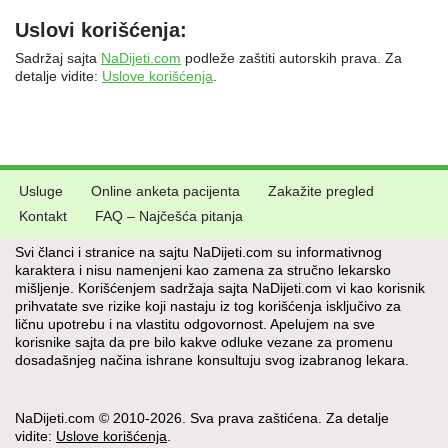
Uslovi korišćenja:
Sadržaj sajta
NaDijeti.com
podleže zaštiti autorskih prava. Za
detalje vidite:
Uslove korišćenja
.
Usluge
Online anketa pacijenta
Zakažite pregled
Kontakt
FAQ – Najčešća pitanja
Svi članci i stranice na sajtu NaDijeti.com su informativnog
karaktera i nisu namenjeni kao zamena za stručno lekarsko
mišljenje. Korišćenjem sadržaja sajta NaDijeti.com vi kao korisnik
prihvatate sve rizike koji nastaju iz tog korišćenja isključivo za
ličnu upotrebu i na vlastitu odgovornost. Apelujem na sve
korisnike sajta da pre bilo kakve odluke vezane za promenu
dosadašnjeg načina ishrane konsultuju svog izabranog lekara.
NaDijeti.com © 2010-2026. Sva prava zaštićena. Za detalje
vidite:
Uslove korišćenja
.