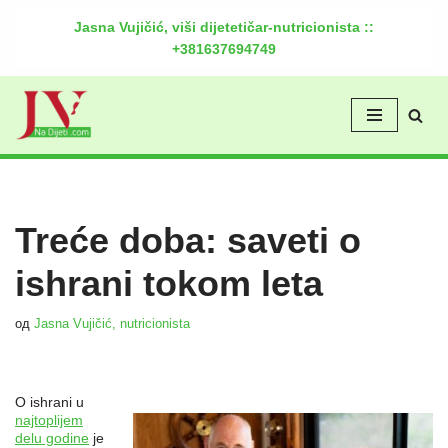
Jasna Vujičić, viši dijetetičar-nutricionista ::
+381637694749
Скочи
на
садржај
Treće doba: saveti o
ishrani tokom leta
од
Jasna Vujičić, nutricionista
O ishrani u
najtoplijem
delu godine
je