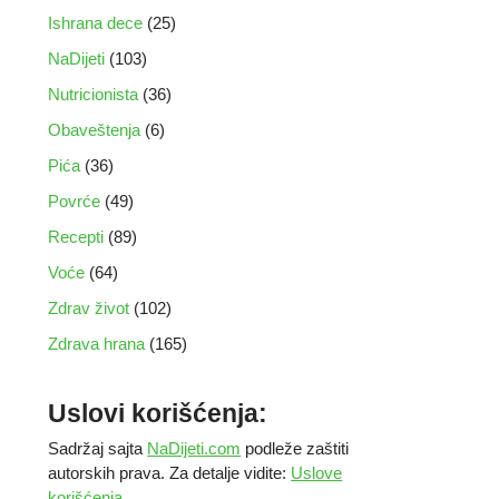
Ishrana dece
(25)
NaDijeti
(103)
Nutricionista
(36)
Obaveštenja
(6)
Pića
(36)
Povrće
(49)
Recepti
(89)
Voće
(64)
Zdrav život
(102)
Zdrava hrana
(165)
Uslovi korišćenja:
Sadržaj sajta
NaDijeti.com
podleže zaštiti
autorskih prava. Za detalje vidite:
Uslove
korišćenja
.