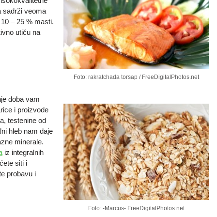
visokokvalitetne
ba sadrži veoma
i 10 – 25 % masti.
tivno utiču na
Foto: rakratchada torsap / FreeDigitalPhotos.net
šnje doba vam
rice i proizvode
va, testenine od
alni hleb nam daje
azne minerale.
a
iz integralnih
ete siti i
te probavu i
Foto: -Marcus- FreeDigitalPhotos.net