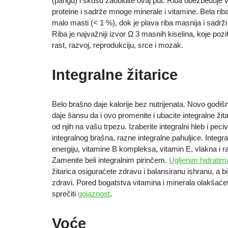
(pangu) i skušu zaobiđite ovaj put. Riba obezbeđuje 
proteine i sadrže mnoge minerale i vitamine. Bela ri
malo masti (< 1 %), dok je plava riba masnija i sadrž
Riba je najvažniji izvor Ω 3 masnih kiselina, koje pozi
rast, razvoj, reprodukciju, srce i mozak.
Integralne žitarice
Belo brašno daje kalorije bez nutrijenata. Novo godi
daje šansu da i ovo promenite i ubacite integralne žita
od njih na vašu trpezu. Izaberite integralni hleb i peci
integralnog brašna, razne integralne pahuljice. Integr
energiju, vitamine B kompleksa, vitamin E, vlakna i r
Zamenite beli integralnim pirinčem.
Ugljenim hidratim
žitarica osiguraćete zdravu i balansiranu ishranu, a bić
zdravi. Pored bogatstva vitamina i minerala olakšaće
sprečiti
gojaznost
.
Voće