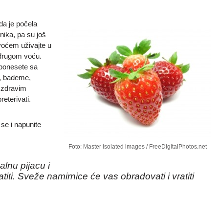
da je počela
enika, pa su još
voćem uživajte u
drugom voću.
a ponesete sa
e, bademe,
o zdravim
eterivati.
 se i napunite
Foto: Master isolated images / FreeDigitalPhotos.net
lnu pijacu i
titi. Sveže namirnice će vas obradovati i vratiti