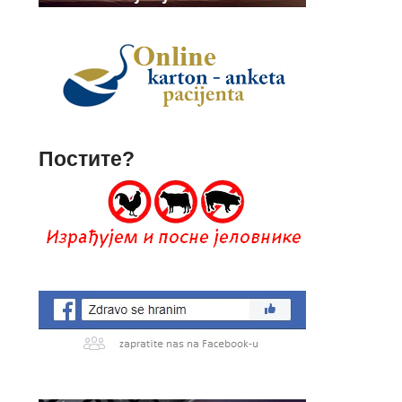
Постите?