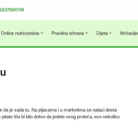
381637694749
Online nutricionista
Pravilna ishrana
Dijeta
Mršavlje
ru
 je da je sada tu. Na pijacama i u marketima se nalazi dosta
 pitate šta bi bilo dobro da jedete ovog proleća, evo nekoliko