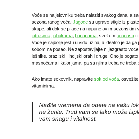
Voće se na jelovniku treba nalaziti svakog dana, a sa
sezona ranog voća:
Jagode
su upravo stigle iz plast
skupe, ali dok se pijace na napune ovim sezonskim 
citrusima
,
jabukama
,
bananama
, svežem
ananasu
i 
Voće je najbolje jestu u vidu užina, a idealno je da g
sobom na posao. Ne zapostavljajte ni jezgrasto voć
lešnike, brazilski i indijski orah i druge. Ono je bogat
masnoćama i kalorijama, pa sa njima treba ne treba pr
Ako imate sokovnik, napravite
sok od voća
, osvežite
vitaminima.
Nađite vremena da odete na vašu loka
ne žurite. Trud vam se lako može ispla
vam snagu i vitalnost.