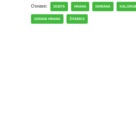
Ознаке:
DIJETA
HRANA
ISHRANA
KALORIJ
ZDRAVA HRANA
ŽITARICE