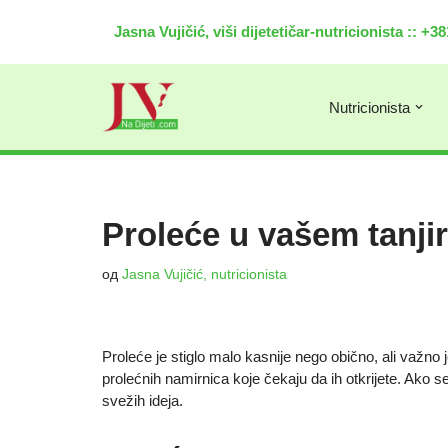
Jasna Vujičić, viši dijetetičar-nutricionista :: +
Скочи
на
садржај
Nutricionista
Proleće u vašem tanji
од
Jasna Vujičić, nutricionista
Proleće je stiglo malo kasnije nego obično, ali važno
prolećnih namirnica koje čekaju da ih otkrijete. Ako se
svežih ideja.