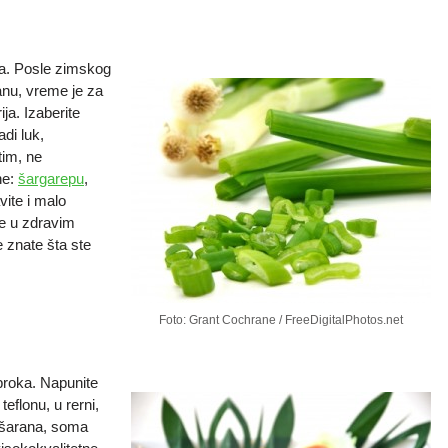
ga. Posle zimskog
anu, vreme je za
ja. Izaberite
adi luk,
tim, ne
ne:
šargarepu
,
vite i malo
e u zdravim
 znate šta ste
Foto: Grant Cochrane / FreeDigitalPhotos.net
broka. Napunite
teflonu, u rerni,
 šarana, soma