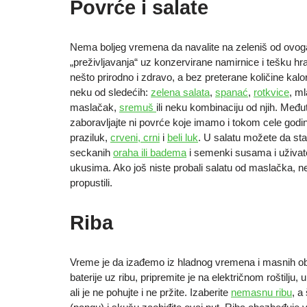
Povrće i salate
Nema boljeg vremena da navalite na zeleniš od ovo
„preživljavanja“ uz konzervirane namirnice i tešku hr
nešto prirodno i zdravo, a bez preterane količine kalori
neku od sledećih:
zelena salata
,
spanać
,
rotkvice
, ml
maslačak,
sremuš
ili neku kombinaciju od njih. Među
zaboravljajte ni povrće koje imamo i tokom cele godi
praziluk,
crveni, crni
i
beli luk
. U salatu možete da sta
seckanih
oraha ili badema
i semenki susama i uživat
ukusima. Ako još niste probali salatu od maslačka, ne
propustili.
Riba
Vreme je da izađemo iz hladnog vremena i masnih o
baterije uz ribu, pripremite je na električnom roštilju, u 
ali je ne pohujte i ne pržite. Izaberite
nemasnu ribu
, a