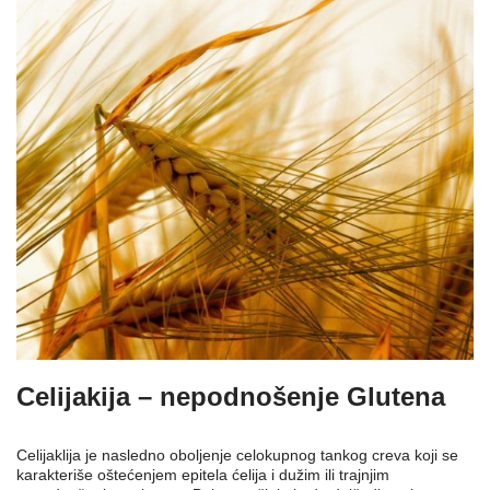
Celijakija – nepodnošenje Glutena
Celijaklija je nasledno oboljenje celokupnog tankog creva koji se
karakteriše oštećenjem epitela ćelija i dužim ili trajnjim