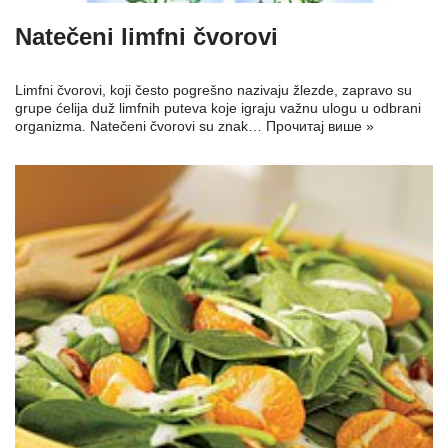
Natečeni limfni čvorovi
Limfni čvorovi, koji često pogrešno nazivaju žlezde, zapravo su
grupe ćelija duž limfnih puteva koje igraju važnu ulogu u odbrani
organizma. Natečeni čvorovi su znak…
Прочитај више »