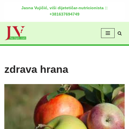
Jasna Vujičić, viši dijetetičar-nutricionista ::
+381637694749
Скочи
на
садржај
zdrava hrana