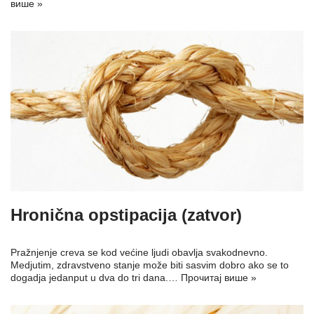
више »
Hronična opstipacija (zatvor)
Pražnjenje creva se kod većine ljudi obavlja svakodnevno.
Medjutim, zdravstveno stanje može biti sasvim dobro ako se to
dogadja jedanput u dva do tri dana.…
Прочитај више »