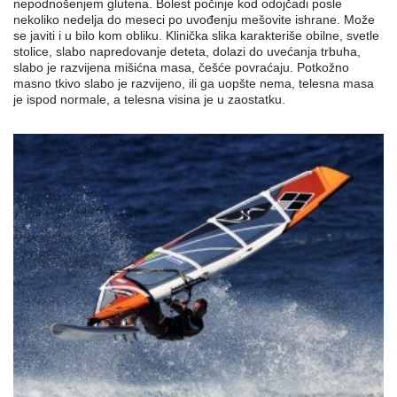
nepodnošenjem glutena. Bolest počinje kod odojčadi posle
nekoliko nedelja do meseci po uvođenju mešovite ishrane. Može
se javiti i u bilo kom obliku. Klinička slika karakteriše obilne, svetle
stolice, slabo napredovanje deteta, dolazi do uvećanja trbuha,
slabo je razvijena mišićna masa, češće povraćaju. Potkožno
masno tkivo slabo je razvijeno, ili ga uopšte nema, telesna masa
je ispod normale, a telesna visina je u zaostatku.