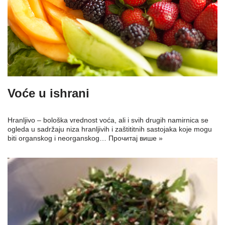
Voće u ishrani
Hranljivo – bološka vrednost voća, ali i svih drugih namirnica se
ogleda u sadržaju niza hranljivih i zaštititnih sastojaka koje mogu
biti organskog i neorganskog…
Прочитај више »