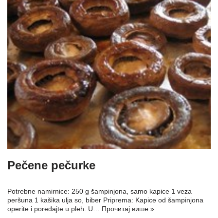
Pečene pečurke
Potrebne namirnice: 250 g šampinjona, samo kapice 1 veza
peršuna 1 kašika ulja so, biber Priprema: Kapice od šampinjona
operite i poređajte u pleh. U…
Прочитај више »