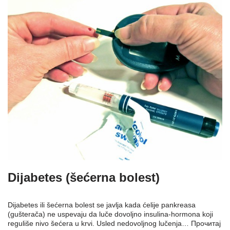
Dijabetes (šećerna bolest)
Dijabetes ili šećerna bolest se javlja kada ćelije pankreasa
(gušterača) ne uspevaju da luče dovoljno insulina-hormona koji
reguliše nivo šećera u krvi. Usled nedovoljnog lučenja…
Прочитај