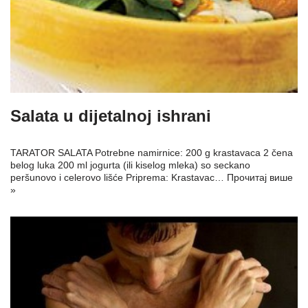
Salata u dijetalnoj ishrani
TARATOR SALATA Potrebne namirnice: 200 g krastavaca 2 čena
belog luka 200 ml jogurta (ili kiselog mleka) so seckano
peršunovo i celerovo lišće Priprema: Krastavac…
Прочитај више
»