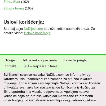
Zdrav život
(102)
Zdrava hrana
(165)
Uslovi korišćenja:
Sadržaj sajta
NaDijeti.com
podleže zaštiti autorskih prava. Za
detalje vidite:
Uslove korišćenja
.
Usluge
Online anketa pacijenta
Zakažite pregled
Kontakt
FAQ – Najčešća pitanja
Svi članci i stranice na sajtu NaDijeti.com su informativnog
karaktera i nisu namenjeni kao zamena za stručno lekarsko
mišljenje. Korišćenjem sadržaja sajta NaDijeti.com vi kao korisnik
prihvatate sve rizike koji nastaju iz tog korišćenja isključivo za
ličnu upotrebu i na vlastitu odgovornost. Apelujem na sve
korisnike sajta da pre bilo kakve odluke vezane za promenu
dosadašnjeg načina ishrane konsultuju svog izabranog lekara.