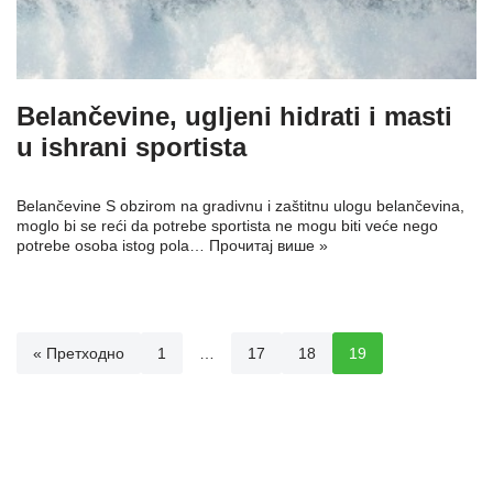
Belančevine, ugljeni hidrati i masti
u ishrani sportista
Belančevine S obzirom na gradivnu i zaštitnu ulogu belančevina,
moglo bi se reći da potrebe sportista ne mogu biti veće nego
potrebe osoba istog pola…
Прочитај више »
« Претходно
1
…
17
18
19