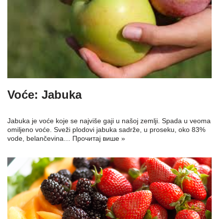
Voće: Jabuka
Jabukа je voće koje se najviše gaji u našoj zemlji. Spada u veoma
omiljeno voće. Sveži plodovi jabuka sadrže, u proseku, oko 83%
vode, belančevina…
Прочитај више »