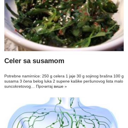
Celer sa susamom
Potrebne namirnice: 250 g celera 1 jaje 30 g sojinog brašna 100 g
susama 3 čena belog luka 2 supene kašike peršunovog lista malo
suncokretovog…
Прочитај више »