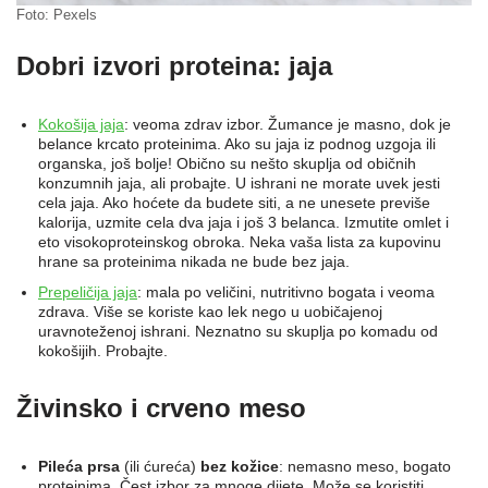
Foto: Pexels
Dobri izvori proteina: jaja
Kokošija jaja
: veoma zdrav izbor. Žumance je masno, dok je
belance krcato proteinima. Ako su jaja iz podnog uzgoja ili
organska, još bolje! Obično su nešto skuplja od običnih
konzumnih jaja, ali probajte. U ishrani ne morate uvek jesti
cela jaja. Ako hoćete da budete siti, a ne unesete previše
kalorija, uzmite cela dva jaja i još 3 belanca. Izmutite omlet i
eto visokoproteinskog obroka. Neka vaša lista za kupovinu
hrane sa proteinima nikada ne bude bez jaja.
Prepeličija jaja
: mala po veličini, nutritivno bogata i veoma
zdrava. Više se koriste kao lek nego u uobičajenoj
uravnoteženoj ishrani. Neznatno su skuplja po komadu od
kokošijih. Probajte.
Živinsko i crveno meso
Pileća prsa
(ili ćureća)
bez kožice
: nemasno meso, bogato
proteinima. Čest izbor za mnoge dijete. Može se koristiti