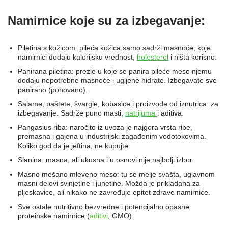
Namirnice koje su za izbegavanje:
Piletina s kožicom: pileća kožica samo sadrži masnoće, koje
namirnici dodaju kalorijsku vrednost,
holesterol
i ništa korisno.
Panirana piletina: prezle u koje se panira pileće meso njemu
dodaju nepotrebne masnoće i ugljene hidrate. Izbegavate sve
panirano (pohovano).
Salame, paštete, švargle, kobasice i proizvode od iznutrica: za
izbegavanje. Sadrže puno masti,
natrijuma
i aditiva.
Pangasius riba: naročito iz uvoza je najgora vrsta ribe,
premasna i gajena u industrijski zagađenim vodotokovima.
Koliko god da je jeftina, ne kupujte.
Slanina: masna, ali ukusna i u osnovi nije najbolji izbor.
Masno mešano mleveno meso: tu se melje svašta, uglavnom
masni delovi svinjetine i junetine. Možda je prikladana za
pljeskavice, ali nikako ne zavređuje epitet zdrave namirnice.
Sve ostale nutritivno bezvredne i potencijalno opasne
proteinske namirnice (
aditivi
, GMO).