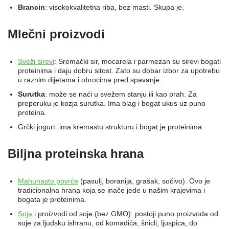
Brancin
: visokokvalitetna riba, bez masti. Skupa je.
Mlečni proizvodi
Sveži sirevi
: Sremački sir, mocarela i parmezan su sirevi bogati
proteinima i daju dobru sitost. Zato su dobar izbor za upotrebu
u raznim dijetama i obrocima pred spavanje.
Surutka
: može se naći u svežem stanju ili kao prah. Za
preporuku je kozja surutka. Ima blag i bogat ukus uz puno
proteina.
Grčki jogurt: ima kremastu strukturu i bogat je proteinima.
Biljna proteinska hrana
Mahunasto povrće
(pasulj, boranija, grašak, sočivo). Ovo je
tradicionalna hrana koja se inače jede u našim krajevima i
bogata je proteinima.
Soja
i proizvodi od soje (bez GMO): postoji puno proizvoda od
soje za ljudsku ishranu, od komadića, šnicli, ljuspica, do