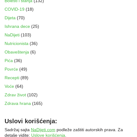
Bolesti i stanja
(132)
COVID-19
(18)
Dijeta
(70)
Ishrana dece
(25)
NaDijeti
(103)
Nutricionista
(36)
Obaveštenja
(6)
Pića
(36)
Povrće
(49)
Recepti
(89)
Voće
(64)
Zdrav život
(102)
Zdrava hrana
(165)
Uslovi korišćenja:
Sadržaj sajta
NaDijeti.com
podleže zaštiti autorskih prava. Za
detalje vidite:
Uslove korišćenja
.