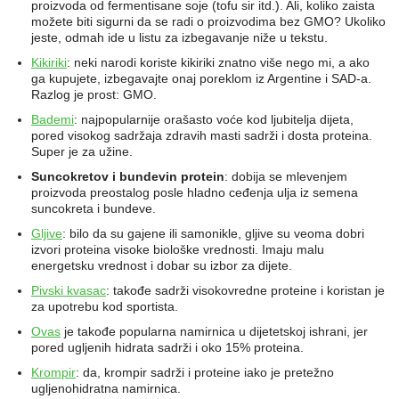
proizvoda od fermentisane soje (tofu sir itd.). Ali, koliko zaista
možete biti sigurni da se radi o proizvodima bez GMO? Ukoliko
jeste, odmah ide u listu za izbegavanje niže u tekstu.
Kikiriki
: neki narodi koriste kikiriki znatno više nego mi, a ako
ga kupujete, izbegavajte onaj poreklom iz Argentine i SAD-a.
Razlog je prost: GMO.
Bademi
: najpopularnije orašasto voće kod ljubitelja dijeta,
pored visokog sadržaja zdravih masti sadrži i dosta proteina.
Super je za užine.
Suncokretov i bundevin protein
: dobija se mlevenjem
proizvoda preostalog posle hladno ceđenja ulja iz semena
suncokreta i bundeve.
Gljive
: bilo da su gajene ili samonikle, gljive su veoma dobri
izvori proteina visoke biološke vrednosti. Imaju malu
energetsku vrednost i dobar su izbor za dijete.
Pivski kvasac
: takođe sadrži visokovredne proteine i koristan je
za upotrebu kod sportista.
Ovas
je takođe popularna namirnica u dijetetskoj ishrani, jer
pored ugljenih hidrata sadrži i oko 15% proteina.
Krompir
: da, krompir sadrži i proteine iako je pretežno
ugljenohidratna namirnica.