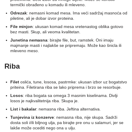
termički obrađeno u komadu ili mleveno.
Odrezak
: nemasni komad mesa. Ima veći sadržaj masnoća od
piletine, ali je dobar izvor proteina.
File minjon
: ukusan komad mesa vretenastog oblika gotovo
bez masti. Skup, ali veoma kvalitetan.
Junetina nemasna
: birajte file, but, ramstek. Oni imaju
majmanje masti i najlakše se pripremaju. Može kao šnicla ili
mleveno meso.
Riba
Filet
oslića, tune, lososa, pastrmke: ukusan izbor uz bogatstvo
priteina. Filetirana riba se lako priprema i brzo se resorbuje.
Losos
: riba bogata sa omega 3 masnim kiselinama. Divlji
losos je najkvalitetnija riba. Skupa je.
List i bakalar
: nemasna riba. Jeftina alternativa.
Tunjevina iz konzerve
: nemasna riba, nije skupa. Sadrži
dosta soli i/ili biljnog ulja, pa birajte pre onu u salamuri, jer se
lakše može ocediti nego ona u ulju.