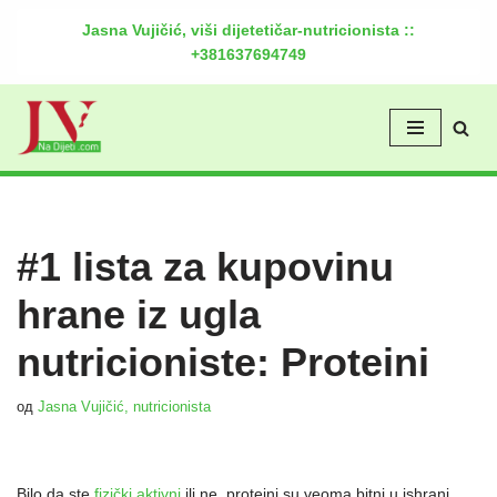
Jasna Vujičić, viši dijetetičar-nutricionista ::
+381637694749
Скочи
на
садржај
#1 lista za kupovinu
hrane iz ugla
nutricioniste: Proteini
од
Jasna Vujičić, nutricionista
Bilo da ste
fizički aktivni
ili ne, proteini su veoma bitni u ishrani.