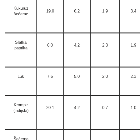
Kukuruz
19.0
6.2
1.9
3.4
šećerac
Slatka
6.0
4.2
2.3
1.9
paprika
Luk
7.6
5.0
2.0
2.3
Krompir
20.1
4.2
0.7
1.0
(indijski)
Šećerna