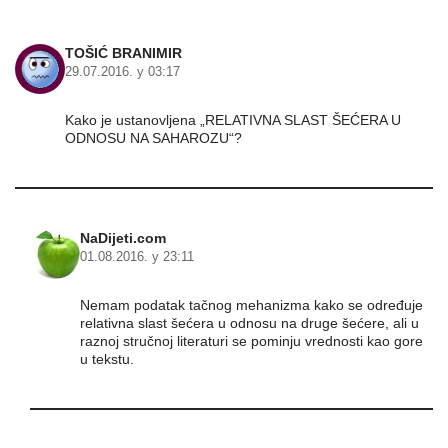
TOŠIĆ BRANIMIR
29.07.2016. у 03:17
Kako je ustanovljena „RELATIVNA SLAST ŠEĆERA U
ODNOSU NA SAHAROZU“?
NaDijeti.com
01.08.2016. у 23:11
Nemam podatak tačnog mehanizma kako se određuje
relativna slast šećera u odnosu na druge šećere, ali u
raznoj stručnoj literaturi se pominju vrednosti kao gore
u tekstu.