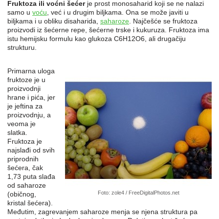
Fruktoza ili voćni šećer
je prost monosaharid koji se ne nalazi
samo u
voću
, već i u drugim biljkama. Ona se može javiti u
biljkama i u obliku disaharida,
saharoze
. Najčešće se fruktoza
proizvodi iz šećerne repe, šećerne trske i kukuruza. Fruktoza ima
istu hemijsku formulu kao glukoza C6H12O6, ali drugačiju
strukturu.
Primarna uloga
fruktoze je u
proizvodnji
hrane i pića, jer
je jeftina za
proizvodnju, a
veoma je
slatka.
Fruktoza je
najslađi od svih
priprodnih
šećera, čak
1,73 puta slađa
od saharoze
Foto: zole4 / FreeDigitalPhotos.net
(običnog,
kristal šećera).
Međutim, zagrevanjem saharoze menja se njena struktura pa