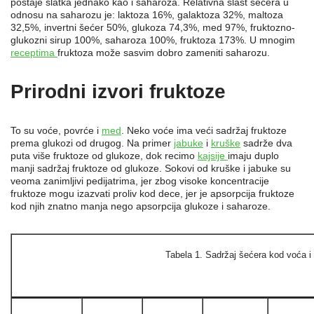
postaje slatka jednako kao i saharoza. Relativna slast šećera u
odnosu na saharozu je: laktoza 16%, galaktoza 32%, maltoza
32,5%, invertni šećer 50%, glukoza 74,3%, med 97%, fruktozno-
glukozni sirup 100%, saharoza 100%, fruktoza 173%. U mnogim
receptima
fruktoza može sasvim dobro zameniti saharozu.
Prirodni izvori fruktoze
To su voće, povrće i
med
. Neko voće ima veći sadržaj fruktoze
prema glukozi od drugog. Na primer
jabuke
i
kruške
sadrže dva
puta više fruktoze od glukoze, dok recimo
kajsije
imaju duplo
manji sadržaj fruktoze od glukoze. Sokovi od kruške i jabuke su
veoma zanimljivi pedijatrima, jer zbog visoke koncentracije
fruktoze mogu izazvati proliv kod dece, jer je apsorpcija fruktoze
kod njih znatno manja nego apsorpcija glukoze i saharoze.
Tabela 1. Sadržaj šećera kod voća i