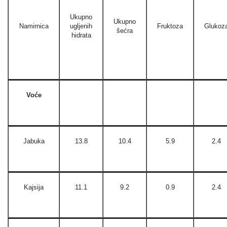
Ukupno
Ukupno
Namirnica
ugljenih
Fruktoza
Glukoz
šećra
hidrata
Voće
Jabuka
13.8
10.4
5.9
2.4
Kajsija
11.1
9.2
0.9
2.4