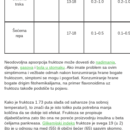
13-18
0.2–1.0
0.2–1.
trska
Šećerna
17-18
0.1–0.5
0.1–0.
repa
Neodovoljna apsorpcija fruktoze može dovesti do
nadimanja
,
dijareje,
gasova
i
bola u stomaku
. Ako imate problem sa ovim
simptimoma i vežbate odmah nakon konzumiranja hrane bogate
fruktozom, simptomi se mogu i pogoršati. Konzumiranje hrane
bogate drigim fitohemikalijama, na primer flavonoidima uz
fruktozu takođe podstiče tu pojavu.
Kako je fruktoza 1.73 puta slađa od saharoze (na sobnoj
temperaturi), to znači da je isto toliko puta potrebna manja
količina da se dobije isti efekat. Fruktoza se propisuje
dijabetičarima zato što ona ne poreće proizvodnju insulina u beta
ćelijama pankreasa.
Glikemijski indeks
fruktoze je svega 19 (± 2)
što je u odnosu na med (55) ili obični šećer (65) sasvim skomno.