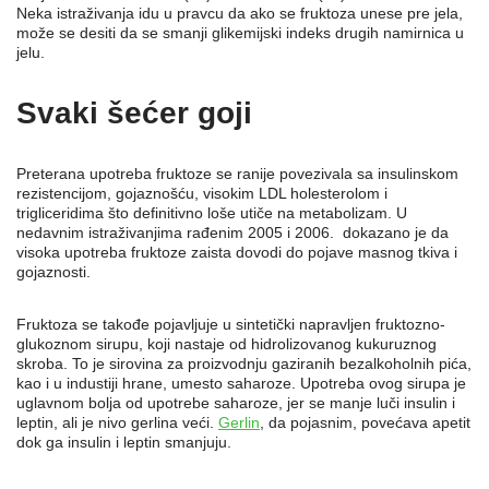
Neka istraživanja idu u pravcu da ako se fruktoza unese pre jela,
može se desiti da se smanji glikemijski indeks drugih namirnica u
jelu.
Svaki šećer goji
Preterana upotreba fruktoze se ranije povezivala sa insulinskom
rezistencijom, gojaznošću, visokim LDL holesterolom i
trigliceridima što definitivno loše utiče na metabolizam. U
nedavnim istraživanjima rađenim 2005 i 2006. dokazano je da
visoka upotreba fruktoze zaista dovodi do pojave masnog tkiva i
gojaznosti.
Fruktoza se takođe pojavljuje u sintetički napravljen fruktozno-
glukoznom sirupu, koji nastaje od hidrolizovanog kukuruznog
skroba. To je sirovina za proizvodnju gaziranih bezalkoholnih pića,
kao i u industiji hrane, umesto saharoze. Upotreba ovog sirupa je
uglavnom bolja od upotrebe saharoze, jer se manje luči insulin i
leptin, ali je nivo gerlina veći.
Gerlin
, da pojasnim, povećava apetit
dok ga insulin i leptin smanjuju.