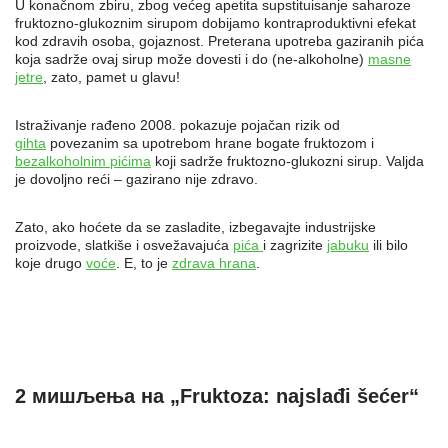
U konačnom zbiru, zbog većeg apetita supstituisanje saharoze
fruktozno-glukoznim sirupom dobijamo kontraproduktivni efekat
kod zdravih osoba, gojaznost. Preterana upotreba gaziranih pića
koja sadrže ovaj sirup može dovesti i do (ne-alkoholne)
masne
jetre
, zato, pamet u glavu!
Istraživanje rađeno 2008. pokazuje pojačan rizik od
gihta
povezanim sa upotrebom hrane bogate fruktozom i
bezalkoholnim pićima
koji sadrže fruktozno-glukozni sirup. Valjda
je dovoljno reći – gazirano nije zdravo.
Zato, ako hoćete da se zasladite, izbegavajte industrijske
proizvode, slatkiše i osvežavajuća
pića
i zagrizite
jabuku
ili bilo
koje drugo
voće
. E, to je
zdrava hrana
.
2 мишљења на „Fruktoza: najslađi šećer“