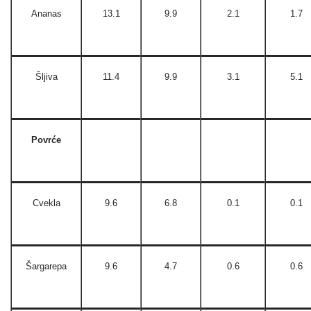
Ananas
13.1
9.9
2.1
1.7
Šljiva
11.4
9.9
3.1
5.1
Povrće
Cvekla
9.6
6.8
0.1
0.1
Šargarepa
9.6
4.7
0.6
0.6