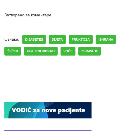
Затворено за коментаре.
Ознаке:
DIJABETES
DIJETA
FRUKTOZA
ISHRANA
ŠEĆER
UGLJENI HIDRATI
VOĆE
ZDRAVLJE