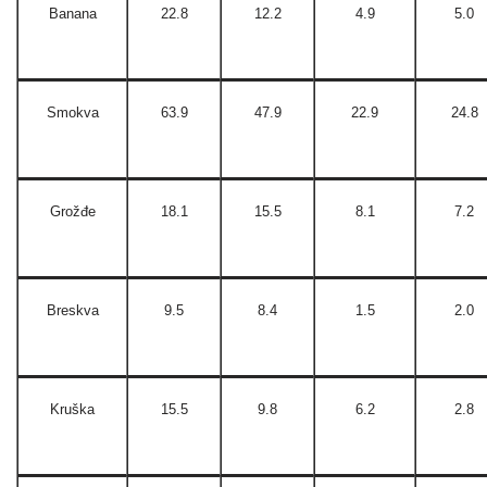
Banana
22.8
12.2
4.9
5.0
Smokva
63.9
47.9
22.9
24.8
Grožđe
18.1
15.5
8.1
7.2
Breskva
9.5
8.4
1.5
2.0
Kruška
15.5
9.8
6.2
2.8