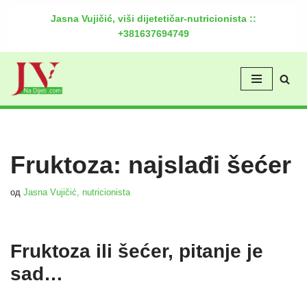
Jasna Vujičić, viši dijetetičar-nutricionista ::
+381637694749
Скочи
на
садржај
Fruktoza: najslađi šećer
од
Jasna Vujičić, nutricionista
Fruktoza ili šećer, pitanje je
sad…