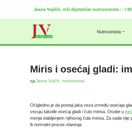
Jasna Vujičić, viši dijetetičar-nutricionista :: +
Скочи
на
садржај
Nutricionista
Miris i osećaj gladi: 
од
Jasna Vujičić, nutricionista
Očigledno je da postoji jaka veza između osećaja glad
vezuju takođe osećaj gladi i čulo mirisa. Osobe u
tre
menja slabljenjem njihovog čula mirisa. Za sada nije p
ili normalni proces starenja.