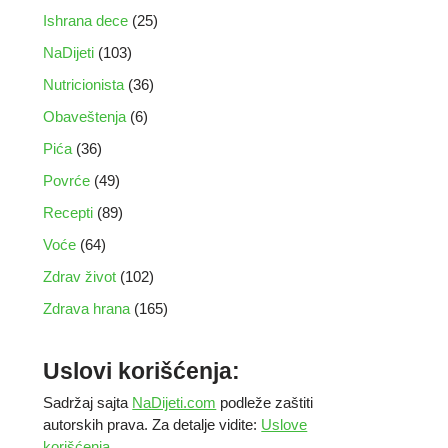
Ishrana dece
(25)
NaDijeti
(103)
Nutricionista
(36)
Obaveštenja
(6)
Pića
(36)
Povrće
(49)
Recepti
(89)
Voće
(64)
Zdrav život
(102)
Zdrava hrana
(165)
Uslovi korišćenja:
Sadržaj sajta
NaDijeti.com
podleže zaštiti
autorskih prava. Za detalje vidite:
Uslove
korišćenja
.