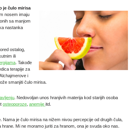
 je čulo mirisa
jim nosem imaju
d onih sa manjom
oka nastanka
ored ostalog,
utnim ili
ergijama
. Takođe
dica terapije za
d Alchajmerove i
ože smanjiti čulo mirisa.
avljenju
. Nedovoljan unos hranjivih materija kod starijih osoba
ut
osteoporoze
,
anemije
itd.
je. Nama je čulo mirisa na nižem nivou percepcije od drugih čula,
a hrane. Mi ne moramo juriti za hranom, ona je svuda oko nas.