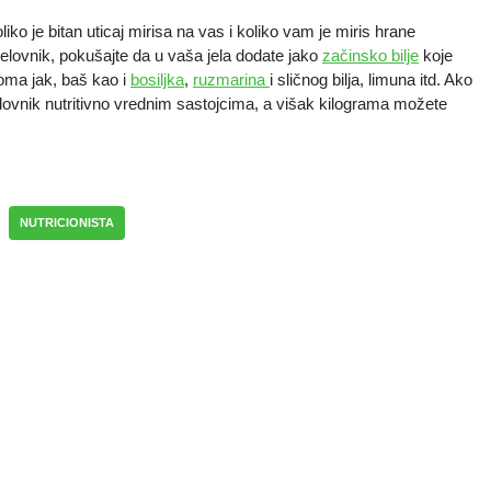
ko je bitan uticaj mirisa na vas i koliko vam je miris hrane
jelovnik, pokušajte da u vaša jela dodate jako
začinsko bilje
koje
oma jak, baš kao i
bosiljka
,
ruzmarina
i sličnog bilja, limuna itd. Ako
elovnik nutritivno vrednim sastojcima, a višak kilograma možete
NUTRICIONISTA