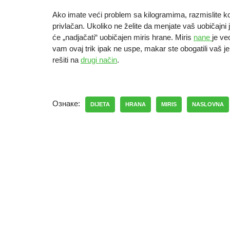
Ako imate veći problem sa kilogramima, razmislite koli
privlačan. Ukoliko ne želite da menjate vaš uobičajni 
će „nadjačati“ uobičajen miris hrane. Miris
nane
je ve
vam ovaj trik ipak ne uspe, makar ste obogatili vaš j
rešiti na
drugi način
.
Ознаке:
DIJETA
HRANA
MIRIS
NASLOVNA