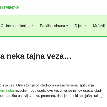
381637694749
Online nutricionista
Pravilna ishrana
Dijeta
Mršavlje
ima neka tajna veza…
i i ukusa. Ono što nije očigledno je da savremena ispitivanja
ćem dobu
najbolje mogu osetiti ovu vezu, jer se njihov osećaj gladi
oznato šta uslovljava ovu promenu, da li je to neki spoljašnji uticaj