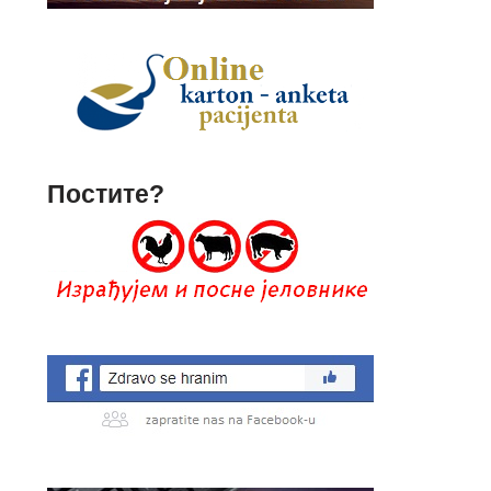
Постите?