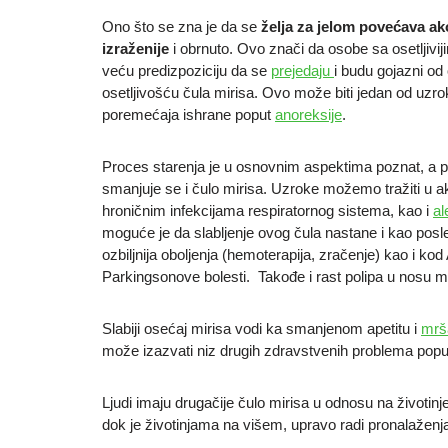
Ono što se zna je da se
želja za jelom povećava ako
izraženije
i obrnuto. Ovo znači da osobe sa osetljivi
veću predizpoziciju da se
prejedaju
i budu gojazni o
osetljivošću čula mirisa. Ovo može biti jedan od uzr
poremećaja ishrane poput
anoreksije
.
Proces starenja je u osnovnim aspektima poznat, a p
smanjuje se i čulo mirisa. Uzroke možemo tražiti u ak
hroničnim infekcijama respiratornog sistema, kao i
al
moguće je da slabljenje ovog čula nastane i kao posle
ozbiljnija oboljenja (hemoterapija, zračenje) kao i ko
Parkingsonove bolesti. Takođe i rast polipa u nosu m
Slabiji osećaj mirisa vodi ka smanjenom apetitu i
mrš
može izazvati niz drugih zdravstvenih problema pop
Ljudi imaju drugačije čulo mirisa u odnosu na životin
dok je životinjama na višem, upravo radi pronalaženj