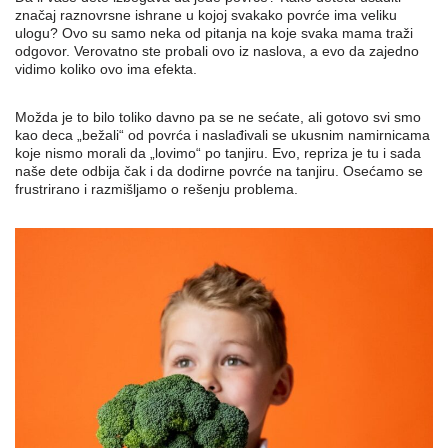
značaj raznovrsne ishrane u kojoj svakako povrće ima veliku
ulogu? Ovo su samo neka od pitanja na koje svaka mama traži
odgovor. Verovatno ste probali ovo iz naslova, a evo da zajedno
vidimo koliko ovo ima efekta.
Možda je to bilo toliko davno pa se ne sećate, ali gotovo svi smo
kao deca „bežali“ od povrća i naslađivali se ukusnim namirnicama
koje nismo morali da „lovimo“ po tanjiru. Evo, repriza je tu i sada
naše dete odbija čak i da dodirne povrće na tanjiru. Osećamo se
frustrirano i razmišljamo o rešenju problema.