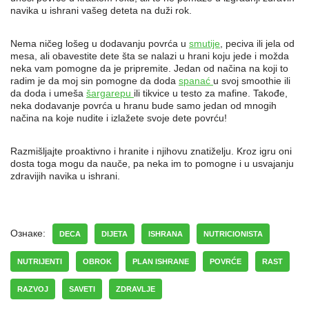
navika u ishrani vašeg deteta na duži rok.
Nema ničeg lošeg u dodavanju povrća u
smutije
, peciva ili jela od
mesa, ali obavestite dete šta se nalazi u hrani koju jede i možda
neka vam pomogne da je pripremite. Jedan od načina na koji to
radim je da moj sin pomogne da doda
spanać
u svoj smoothie ili
da doda i umeša
šargarepu
ili tikvice u testo za mafine. Takođe,
neka dodavanje povrća u hranu bude samo jedan od mnogih
načina na koje nudite i izlažete svoje dete povrću!
Razmišljajte proaktivno i hranite i njihovu znatiželju. Kroz igru oni
dosta toga mogu da nauče, pa neka im to pomogne i u usvajanju
zdravijih navika u ishrani.
Ознаке:
DECA
DIJETA
ISHRANA
NUTRICIONISTA
NUTRIJENTI
OBROK
PLAN ISHRANE
POVRĆE
RAST
RAZVOJ
SAVETI
ZDRAVLJE