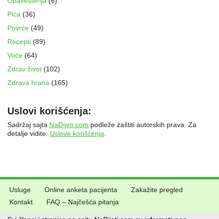
Obaveštenja
(6)
Pića
(36)
Povrće
(49)
Recepti
(89)
Voće
(64)
Zdrav život
(102)
Zdrava hrana
(165)
Uslovi korišćenja:
Sadržaj sajta
NaDijeti.com
podleže zaštiti autorskih prava. Za
detalje vidite:
Uslove korišćenja
.
Usluge
Online anketa pacijenta
Zakažite pregled
Kontakt
FAQ – Najčešća pitanja