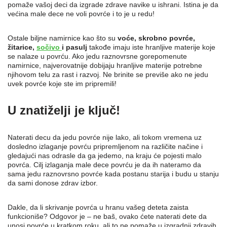
pomaže vašoj deci da izgrade zdrave navike u ishrani. Istina je da
većina male dece ne voli povrće i to je u redu!
Ostale biljne namirnice kao što su
voće, skrobno povrće,
žitarice,
sočivo
i pasulj
takođe imaju iste hranljive materije koje
se nalaze u povrću. Ako jedu raznovrsne gorepomenute
namirnice, najverovatnije dobijaju hranljive materije potrebne
njihovom telu za rast i razvoj. Ne brinite se previše ako ne jedu
uvek povrće koje ste im pripremili!
U znatiželji je ključ!
Naterati decu da jedu povrće nije lako, ali tokom vremena uz
dosledno izlaganje povrću pripremljenom na različite načine i
gledajući nas odrasle da ga jedemo, na kraju će pojesti malo
povrća. Cilj izlaganja male dece povrću je da ih nateramo da
sama jedu raznovrsno povrće kada postanu starija i budu u stanju
da sami donose zdrav izbor.
Dakle, da li skrivanje povrća u hranu vašeg deteta zaista
funkcioniše? Odgovor je – ne baš, ovako ćete naterati dete da
unosi povrće u kratkom roku, ali to ne pomaže u izgradnji zdravih