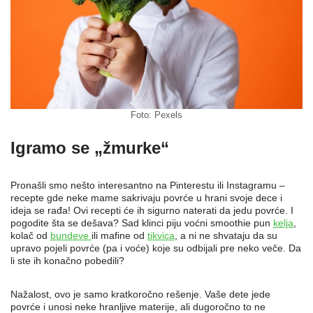
Foto: Pexels
Igramo se „žmurke“
Pronašli smo nešto interesantno na Pinterestu ili Instagramu –
recepte gde neke mame sakrivaju povrće u hrani svoje dece i
ideja se rađa! Ovi recepti će ih sigurno naterati da jedu povrće. I
pogodite šta se dešava? Sad klinci piju voćni smoothie pun
kelja
,
kolač od
bundeve
ili mafine od
tikvica
, a ni ne shvataju da su
upravo pojeli povrće (pa i voće) koje su odbijali pre neko veče. Da
li ste ih konačno pobedili?
Nažalost, ovo je samo kratkoročno rešenje. Vaše dete jede
povrće i unosi neke hranljive materije, ali dugoročno to ne