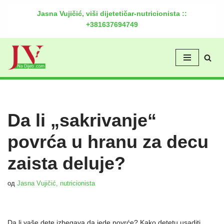
Jasna Vujičić, viši dijetetičar-nutricionista ::
+381637694749
Скочи
на
садржај
Da li „sakrivanje“
povrća u hranu za decu
zaista deluje?
од
Jasna Vujičić, nutricionista
Da li vaše dete izbegava da jede povrće? Kako detetu usaditi