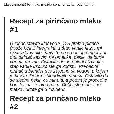
Eksperimentišite malo, možda se iznenadite rezultatima.
Recept za pirinčano mleko
#1
U lonac stavite litar vode, 125 grama pirinča
(može beli ili integralni) 1 štap vanile ili 2.5 ml
ekstrakta vanile. Kuvajte na srednjoj temperaturi
dok pirinač sasvim ne omekša, dakle, da bude
veoma mekan. Ostavite da se ohladi i izvadite
štap vanile ukoliko ste ga koristili. Prebacite
pirinač u blender sve zajedno sa vodom u kojem
je kuvan. Dobro izblendirajte smesu. Ostavite da
se sledne nekih 45 minuta, a potom je procedite
koristeći višeslojnu gazu. Dobili ste pirinčano
mleko i držite ga u frižideru.
Recept za pirinčano mleko
#2