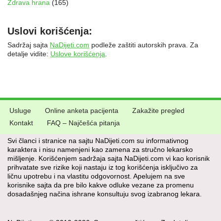
Zdrava hrana
(165)
Uslovi korišćenja:
Sadržaj sajta
NaDijeti.com
podleže zaštiti autorskih prava. Za
detalje vidite:
Uslove korišćenja
.
Usluge
Online anketa pacijenta
Zakažite pregled
Kontakt
FAQ – Najčešća pitanja
Svi članci i stranice na sajtu NaDijeti.com su informativnog
karaktera i nisu namenjeni kao zamena za stručno lekarsko
mišljenje. Korišćenjem sadržaja sajta NaDijeti.com vi kao korisnik
prihvatate sve rizike koji nastaju iz tog korišćenja isključivo za
ličnu upotrebu i na vlastitu odgovornost. Apelujem na sve
korisnike sajta da pre bilo kakve odluke vezane za promenu
dosadašnjeg načina ishrane konsultuju svog izabranog lekara.