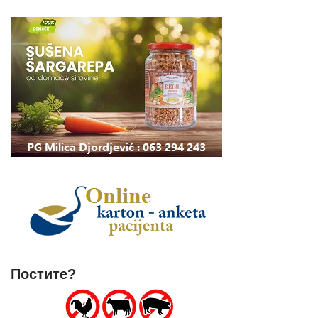
Постите?