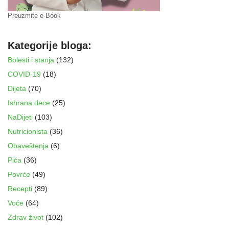
Preuzmite e-Book
Kategorije bloga:
Bolesti i stanja
(132)
COVID-19
(18)
Dijeta
(70)
Ishrana dece
(25)
NaDijeti
(103)
Nutricionista
(36)
Obaveštenja
(6)
Pića
(36)
Povrće
(49)
Recepti
(89)
Voće
(64)
Zdrav život
(102)