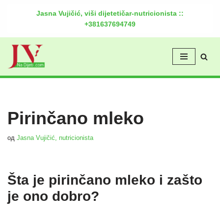
Jasna Vujičić, viši dijetetičar-nutricionista ::
+381637694749
Скочи
на
садржај
Pirinčano mleko
од
Jasna Vujičić, nutricionista
Šta je pirinčano mleko i zašto
je ono dobro?