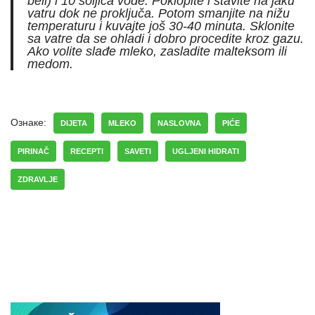
beli) i 10 šoljica vode. Poklopite i stavite na jaku
vatru dok ne proključa. Potom smanjite na nižu
temperaturu i kuvajte još 30-40 minuta. Sklonite
sa vatre da se ohladi i dobro procedite kroz gazu.
Ako volite slađe mleko, zasladite malteksom ili
medom.
Ознаке:
DIJETA
MLEKO
NASLOVNA
PIĆE
PIRINAČ
RECEPTI
SAVETI
UGLJENI HIDRATI
ZDRAVLJE