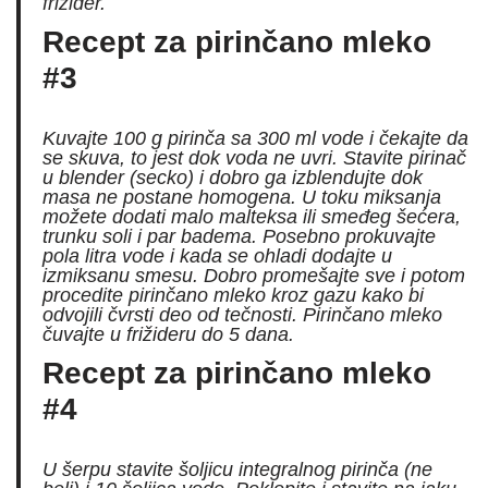
frižider.
Recept za pirinčano mleko
#3
Kuvajte 100 g pirinča sa 300 ml vode i čekajte da
se skuva, to jest dok voda ne uvri. Stavite pirinač
u blender (secko) i dobro ga izblendujte dok
masa ne postane homogena. U toku miksanja
možete dodati malo malteksa ili smeđeg šećera,
trunku soli i par badema. Posebno prokuvajte
pola litra vode i kada se ohladi dodajte u
izmiksanu smesu. Dobro promešajte sve i potom
procedite pirinčano mleko kroz gazu kako bi
odvojili čvrsti deo od tečnosti. Pirinčano mleko
čuvajte u frižideru do 5 dana.
Recept za pirinčano mleko
#4
U šerpu stavite šoljicu integralnog pirinča (ne