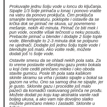
Prokuvajte jednu šolju vode u loncu do ključanja.
Sipajte 1/3 šolje pirinača u lonac i ponovo vratite
na vatru da ponovo proključa. Čim proključa
smanjite temperaturu, poklopite i ostavite da se
krčka dok se pirinač ne skuva, uz povremeno
mešanje, nekih 40 minuta. Pirinač će biti mek i
pun vode, ocedite višak tečnosti u neku posudu.
Prebacite pirinač u blender i dodajte 2 šolje tople
vode. Blendirajte to 2-3 minuta dok se potpuno
ne ujednači. Dodajte još jednu šolju tople vode i
blendujte još malo. Ako volite ređe, možete
dodati još ½ šolje vode.
Ostavite smesu da se ohladi nekih pola sata. Za
to vreme postavite višeslojnu gazu preko bokala
u koji ćete cediti pirinčano mleko i oko oboda
stavite gumicu. Posle tih pola sata kašikom
skinite skramu sa vrha i polako sipajte u bokal sa
gazom na vrhu. Ono sa samog dna ne sipajte, jer
je gusto. Sklonite gazu i procedite još malo
pazeći da komadići raskuvanog pirinča ne prođu.
Možete dodati po koju kap akstrakta vanile radi
boljeg ukusa, a ako vam nije dovoljno slatko
možete pirinčano mleko i zasladiti. Sklonite u