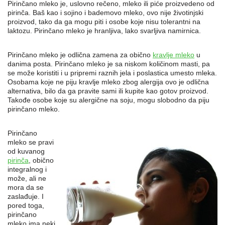
Pirinčano mleko je, uslovno rečeno, mleko ili piće proizvedeno od
pirinča. Baš kao i sojino i bademovo mleko, ovo nije životinjski
proizvod, tako da ga mogu piti i osobe koje nisu tolerantni na
laktozu. Pirinčano mleko je hranljiva, lako svarljiva namirnica.
Pirinčano mleko je odlična zamena za obično
kravlje mleko
u
danima posta. Pirinčano mleko je sa niskom količinom masti, pa
se može koristiti i u pripremi raznih jela i poslastica umesto mleka.
Osobama koje ne piju kravlje mleko zbog alergija ovo je odlična
alternativa, bilo da ga pravite sami ili kupite kao gotov proizvod.
Takođe osobe koje su alergične na soju, mogu slobodno da piju
pirinčano mleko.
Pirinčano
mleko se pravi
od kuvanog
pirinča
, obično
integralnog i
može, ali ne
mora da se
zaslađuje. I
pored toga,
pirinčano
mleko ima neki