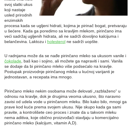
svoj slatki ukus
koji nastaje
usled prirodnih
enzimskih
procesa kada se ugljeni hidrati, kojima je pirinač bogat, pretvaraju
u šećere. Kada ga poredimo sa kravljim mlekom, pirinčano ima
veći sadržaj ugljenih hidrata, ali ne sadrži dovoljno kalcijuma i
belančevina. Laktozu i
holesterol
ne sadrži uopšte.
U radnjama može da se nađe pirinčano mleko sa ukusom vanile i
čokolade
, baš kao i sojino, ali možete ga napraviti i sami. Vanila
se dodaje da bi pirinčano mleko više podsećalo na kravlje.
Postupak proizvodnje pirinčanog mleka u kućnoj varijanti je
jednostavan, a recepata ima mnogo.
Pirinčano mleko nekim osobama može delovati „razblaženo“ u
odnosu na kravlje, dok je drugima veoma ukusno, što naravno
zavisi od udela vode u pirinčanom mleku. Bilo kako bilo, mnogi ga
prave kod kuće prema svojem ukusu. Nije skupo kada ga sami
pravite, a kontrolišete ceo proces i znate da u takvom mleku
nema aditiva, koje obično proizvođači stavljaju u komercijalno
pirinčano mleko (kalcijum, vitamin A,D).