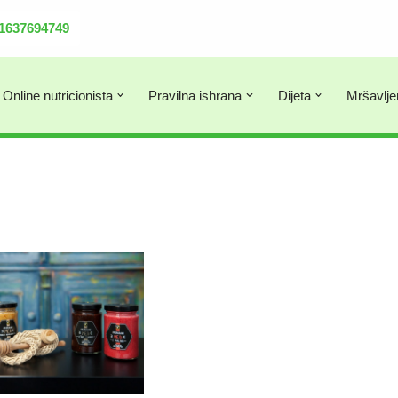
381637694749
Online nutricionista
Pravilna ishrana
Dijeta
Mršavlje