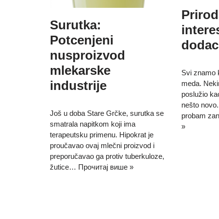
Priro
Surutka:
inter
Potcenjeni
dodac
nusproizvod
mlekarske
Svi znamo k
industrije
meda. Neki
poslužio kao
nešto novo.
Još u doba Stare Grčke, surutka se
probam zan
smatrala napitkom koji ima
»
terapeutsku primenu. Hipokrat je
proučavao ovaj mlečni proizvod i
preporučavao ga protiv tuberkuloze,
žutice…
Прочитај више »