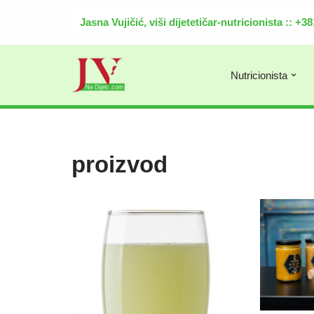
Jasna Vujičić, viši dijetetičar-nutricionista :: +
Скочи
на
садржај
Nutricionista
proizvod