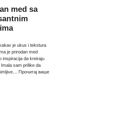
dan med sa
esantnim
ima
akav je ukus i tekstura
ma je prirodan med
 inspiracija da kreiraju
 Imala sam prilike da
imljive…
Прочитај више