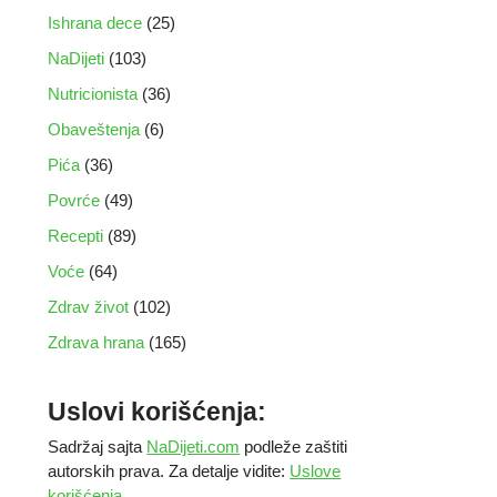
Ishrana dece
(25)
NaDijeti
(103)
Nutricionista
(36)
Obaveštenja
(6)
Pića
(36)
Povrće
(49)
Recepti
(89)
Voće
(64)
Zdrav život
(102)
Zdrava hrana
(165)
Uslovi korišćenja:
Sadržaj sajta
NaDijeti.com
podleže zaštiti
autorskih prava. Za detalje vidite:
Uslove
korišćenja
.