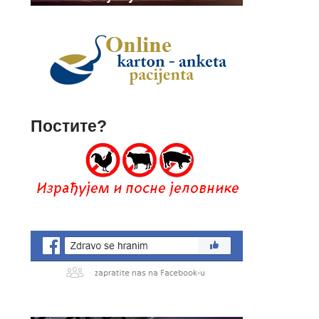
Постите?