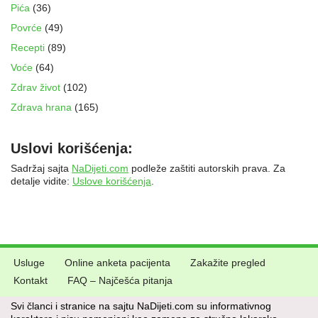
Pića
(36)
Povrće
(49)
Recepti
(89)
Voće
(64)
Zdrav život
(102)
Zdrava hrana
(165)
Uslovi korišćenja:
Sadržaj sajta
NaDijeti.com
podleže zaštiti autorskih prava. Za
detalje vidite:
Uslove korišćenja
.
Usluge
Online anketa pacijenta
Zakažite pregled
Kontakt
FAQ – Najčešća pitanja
Svi članci i stranice na sajtu NaDijeti.com su informativnog