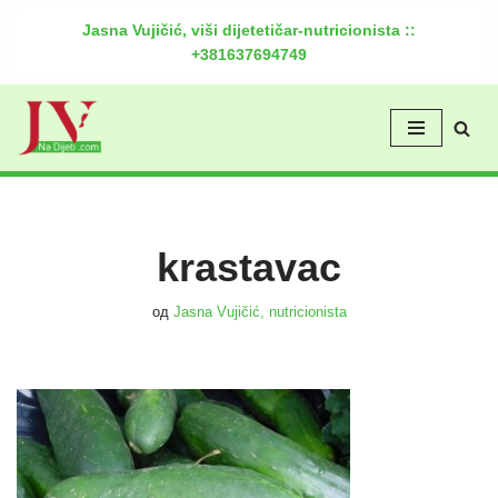
Jasna Vujičić, viši dijetetičar-nutricionista ::
+381637694749
Скочи
на
садржај
krastavac
од
Jasna Vujičić, nutricionista