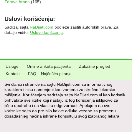
Zdrava hrana
(165)
Uslovi korišćenja:
Sadržaj sajta
NaDijeti.com
podleže zaštiti autorskih prava. Za
detalje vidite:
Uslove korišćenja
.
Usluge
Online anketa pacijenta
Zakažite pregled
Kontakt
FAQ – Najčešća pitanja
Svi članci i stranice na sajtu NaDijeti.com su informativnog
karaktera i nisu namenjeni kao zamena za stručno lekarsko
mišljenje. Korišćenjem sadržaja sajta NaDijeti.com vi kao korisnik
prihvatate sve rizike koji nastaju iz tog korišćenja isključivo za
ličnu upotrebu i na vlastitu odgovornost. Apelujem na sve
korisnike sajta da pre bilo kakve odluke vezane za promenu
dosadašnjeg načina ishrane konsultuju svog izabranog lekara.