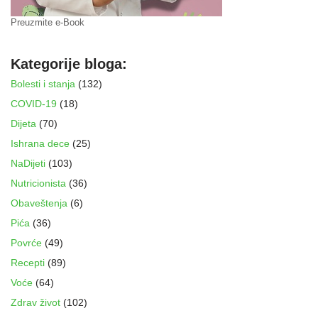
Preuzmite e-Book
Kategorije bloga:
Bolesti i stanja
(132)
COVID-19
(18)
Dijeta
(70)
Ishrana dece
(25)
NaDijeti
(103)
Nutricionista
(36)
Obaveštenja
(6)
Pića
(36)
Povrće
(49)
Recepti
(89)
Voće
(64)
Zdrav život
(102)