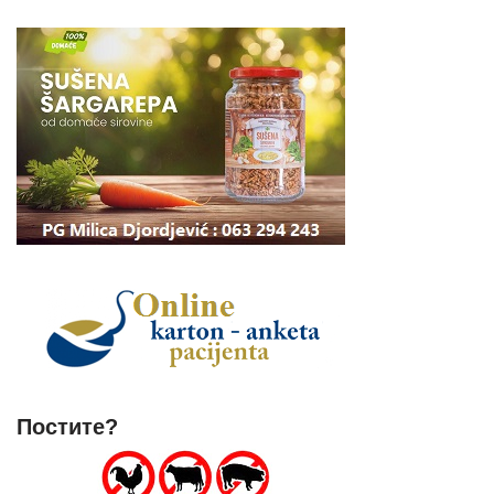
Постите?