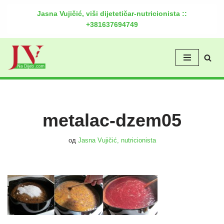
Jasna Vujičić, viši dijetetičar-nutricionista ::
+381637694749
Скочи
на
садржај
metalac-dzem05
од
Jasna Vujičić, nutricionista