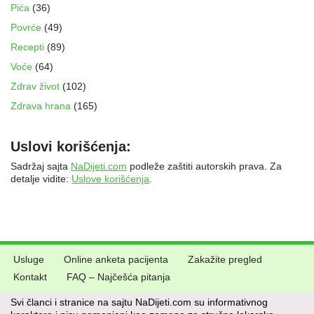
Pića
(36)
Povrće
(49)
Recepti
(89)
Voće
(64)
Zdrav život
(102)
Zdrava hrana
(165)
Uslovi korišćenja:
Sadržaj sajta
NaDijeti.com
podleže zaštiti autorskih prava. Za
detalje vidite:
Uslove korišćenja
.
Usluge
Online anketa pacijenta
Zakažite pregled
Kontakt
FAQ – Najčešća pitanja
Svi članci i stranice na sajtu NaDijeti.com su informativnog