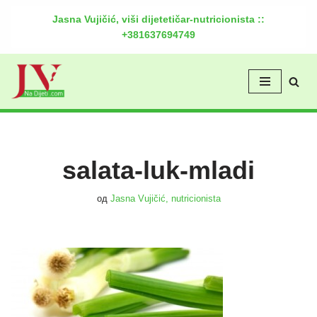
Jasna Vujičić, viši dijetetičar-nutricionista ::
+381637694749
Скочи
на
садржај
salata-luk-mladi
од
Jasna Vujičić, nutricionista