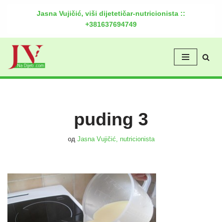
Jasna Vujičić, viši dijetetičar-nutricionista ::
+381637694749
Скочи
на
садржај
puding 3
од
Jasna Vujičić, nutricionista