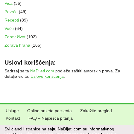
Pića
(36)
Povrće
(49)
Recepti
(89)
Voće
(64)
Zdrav život
(102)
Zdrava hrana
(165)
Uslovi korišćenja:
Sadržaj sajta
NaDijeti.com
podleže zaštiti autorskih prava. Za
detalje vidite:
Uslove korišćenja
.
Usluge
Online anketa pacijenta
Zakažite pregled
Kontakt
FAQ – Najčešća pitanja
Svi članci i stranice na sajtu NaDijeti.com su informativnog