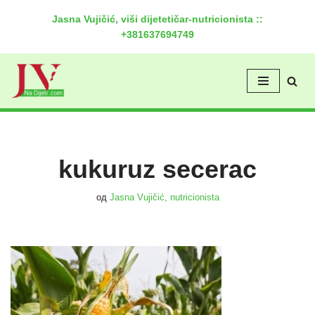
Jasna Vujičić, viši dijetetičar-nutricionista ::
+381637694749
Скочи
на
садржај
kukuruz secerac
од
Jasna Vujičić, nutricionista