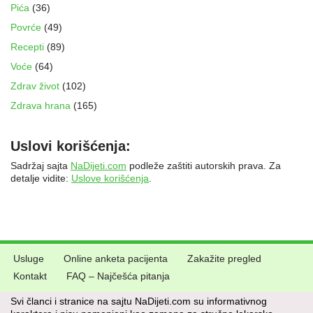
Pića
(36)
Povrće
(49)
Recepti
(89)
Voće
(64)
Zdrav život
(102)
Zdrava hrana
(165)
Uslovi korišćenja:
Sadržaj sajta
NaDijeti.com
podleže zaštiti autorskih prava. Za
detalje vidite:
Uslove korišćenja
.
Usluge
Online anketa pacijenta
Zakažite pregled
Kontakt
FAQ – Najčešća pitanja
Svi članci i stranice na sajtu NaDijeti.com su informativnog