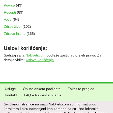
Povrće
(49)
Recepti
(89)
Voće
(64)
Zdrav život
(102)
Zdrava hrana
(165)
Uslovi korišćenja:
Sadržaj sajta
NaDijeti.com
podleže zaštiti autorskih prava. Za
detalje vidite:
Uslove korišćenja
.
Usluge
Online anketa pacijenta
Zakažite pregled
Kontakt
FAQ – Najčešća pitanja
Svi članci i stranice na sajtu NaDijeti.com su informativnog
karaktera i nisu namenjeni kao zamena za stručno lekarsko