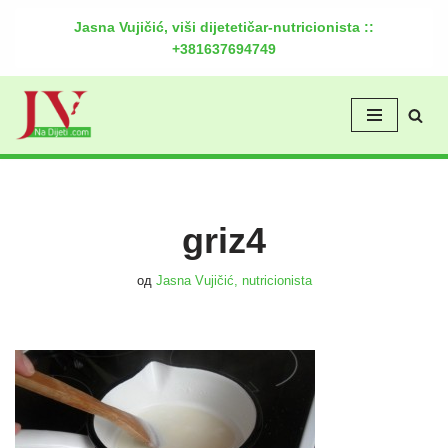
Jasna Vujičić, viši dijetetičar-nutricionista ::
+381637694749
Скочи
на
садржај
griz4
од
Jasna Vujičić, nutricionista