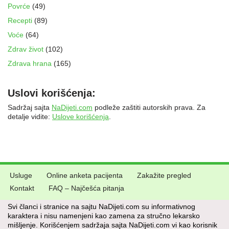
Povrće
(49)
Recepti
(89)
Voće
(64)
Zdrav život
(102)
Zdrava hrana
(165)
Uslovi korišćenja:
Sadržaj sajta
NaDijeti.com
podleže zaštiti autorskih prava. Za
detalje vidite:
Uslove korišćenja
.
Usluge
Online anketa pacijenta
Zakažite pregled
Kontakt
FAQ – Najčešća pitanja
Svi članci i stranice na sajtu NaDijeti.com su informativnog
karaktera i nisu namenjeni kao zamena za stručno lekarsko
mišljenje. Korišćenjem sadržaja sajta NaDijeti.com vi kao korisnik