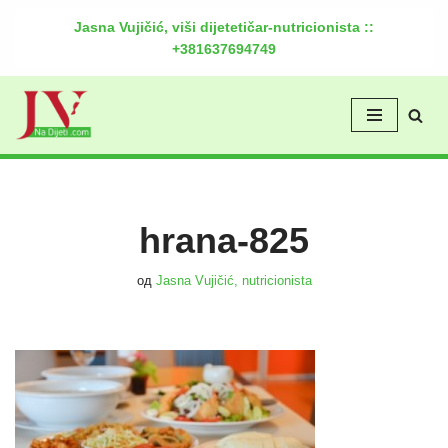
Jasna Vujičić, viši dijetetičar-nutricionista ::
+381637694749
Скочи
на
садржај
hrana-825
од
Jasna Vujičić, nutricionista