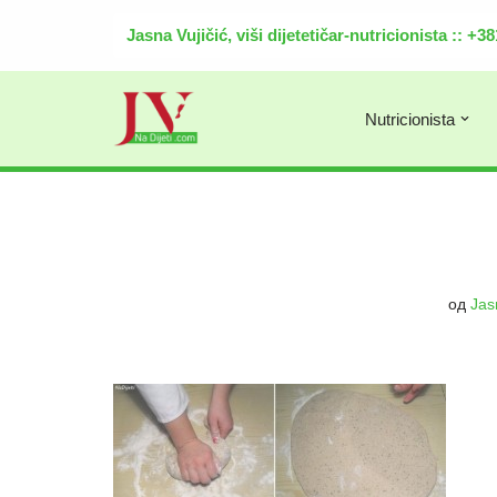
Jasna Vujičić, viši dijetetičar-nutricionista :: +
Скочи
на
садржај
Nutricionista
од
Jasn