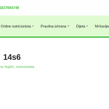
381637694749
Online nutricionista
Pravilna ishrana
Dijeta
Mršavlje
14s6
a Vujičić, nutricionista