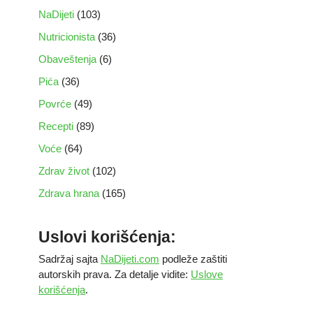
NaDijeti
(103)
Nutricionista
(36)
Obaveštenja
(6)
Pića
(36)
Povrće
(49)
Recepti
(89)
Voće
(64)
Zdrav život
(102)
Zdrava hrana
(165)
Uslovi korišćenja:
Sadržaj sajta
NaDijeti.com
podleže zaštiti
autorskih prava. Za detalje vidite:
Uslove
korišćenja
.