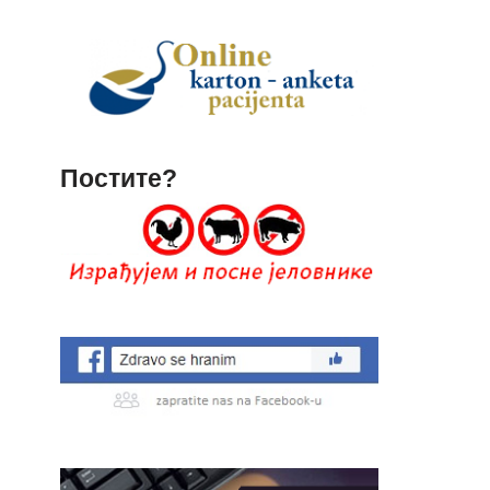
Постите?