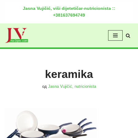
Jasna Vujičić, viši dijetetičar-nutricionista ::
+381637694749
Скочи
на
садржај
keramika
од
Jasna Vujičić, nutricionista