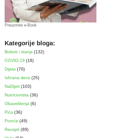
Preuzmite e-Book
Kategorije bloga:
Bolesti i stanja
(132)
COVID-19
(18)
Dijeta
(70)
Ishrana dece
(25)
NaDijeti
(103)
Nutricionista
(36)
Obaveštenja
(6)
Pića
(36)
Povrće
(49)
Recepti
(89)