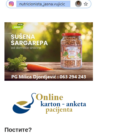
Постите?