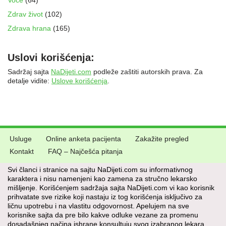
Voće
(64)
Zdrav život
(102)
Zdrava hrana
(165)
Uslovi korišćenja:
Sadržaj sajta
NaDijeti.com
podleže zaštiti autorskih prava. Za
detalje vidite:
Uslove korišćenja
.
Usluge
Online anketa pacijenta
Zakažite pregled
Kontakt
FAQ – Najčešća pitanja
Svi članci i stranice na sajtu NaDijeti.com su informativnog
karaktera i nisu namenjeni kao zamena za stručno lekarsko
mišljenje. Korišćenjem sadržaja sajta NaDijeti.com vi kao korisnik
prihvatate sve rizike koji nastaju iz tog korišćenja isključivo za
ličnu upotrebu i na vlastitu odgovornost. Apelujem na sve
korisnike sajta da pre bilo kakve odluke vezane za promenu
dosadašnjeg načina ishrane konsultuju svog izabranog lekara.