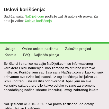
Uslovi korišćenja:
Sadržaj sajta
NaDijeti.com
podleže zaštiti autorskih prava. Za
detalje vidite:
Uslove korišćenja
.
Usluge
Online anketa pacijenta
Zakažite pregled
Kontakt
FAQ – Najčešća pitanja
Svi članci i stranice na sajtu NaDijeti.com su informativnog
karaktera i nisu namenjeni kao zamena za stručno lekarsko
mišljenje. Korišćenjem sadržaja sajta NaDijeti.com vi kao korisnik
prihvatate sve rizike koji nastaju iz tog korišćenja isključivo za
ličnu upotrebu i na vlastitu odgovornost. Apelujem na sve
korisnike sajta da pre bilo kakve odluke vezane za promenu
dosadašnjeg načina ishrane konsultuju svog izabranog lekara.
NaDijeti.com © 2010-2026. Sva prava zaštićena. Za detalje
vidite:
Uslove korišćenja
.