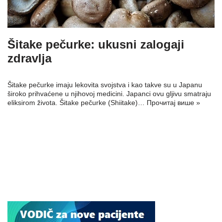
Šitake pečurke: ukusni zalogaji
zdravlja
Šitake pečurke imaju lekovita svojstva i kao takve su u Japanu
široko prihvaćene u njihovoj medicini. Japanci ovu gljivu smatraju
eliksirom života. Šitake pečurke (Shiitake)…
Прочитај више »