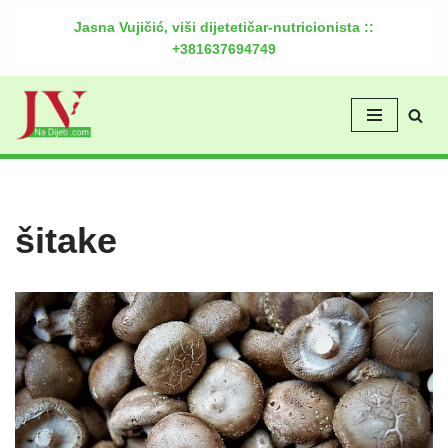
Jasna Vujičić, viši dijetetičar-nutricionista ::
+381637694749
Скочи
на
садржај
šitake