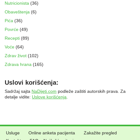
Nutricionista
(36)
Obaveštenja
(6)
Pića
(36)
Povrće
(49)
Recepti
(89)
Voće
(64)
Zdrav život
(102)
Zdrava hrana
(165)
Uslovi korišćenja:
Sadržaj sajta
NaDijeti.com
podleže zaštiti autorskih prava. Za
detalje vidite:
Uslove korišćenja
.
Usluge
Online anketa pacijenta
Zakažite pregled