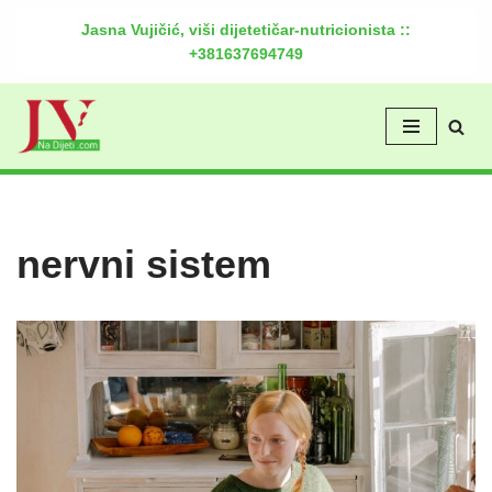
Jasna Vujičić, viši dijetetičar-nutricionista ::
+381637694749
Скочи
на
садржај
nervni sistem