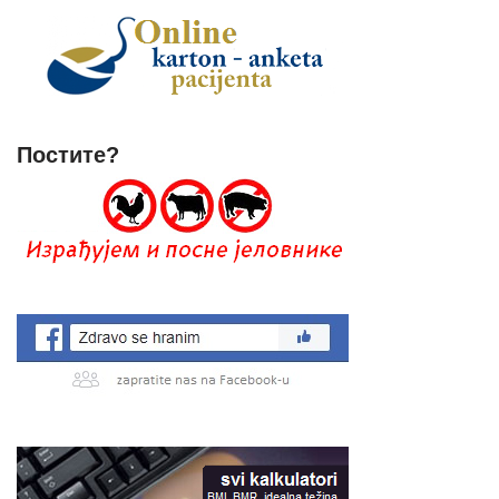
Постите?