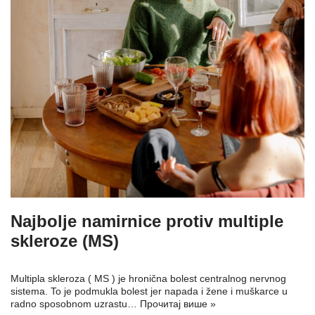
Najbolje namirnice protiv multiple
skleroze (MS)
Multipla skleroza ( MS ) je hronična bolest centralnog nervnog
sistema. To je podmukla bolest jer napada i žene i muškarce u
radno sposobnom uzrastu…
Прочитај више »