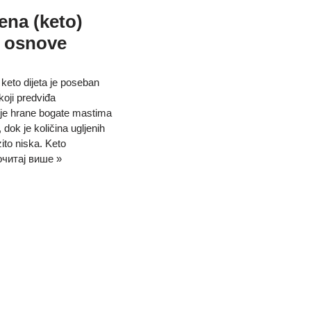
ena (keto)
: osnove
 keto dijeta je poseban
koji predviđa
je hrane bogate mastima
, dok je količina ugljenih
zito niska. Keto
читај више »