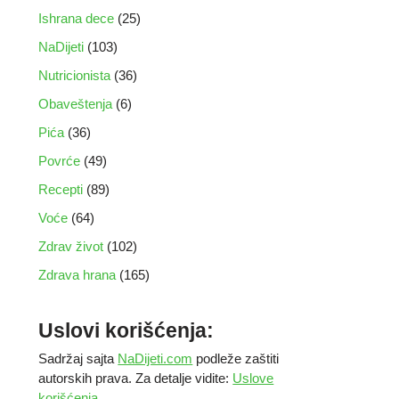
Ishrana dece
(25)
NaDijeti
(103)
Nutricionista
(36)
Obaveštenja
(6)
Pića
(36)
Povrće
(49)
Recepti
(89)
Voće
(64)
Zdrav život
(102)
Zdrava hrana
(165)
Uslovi korišćenja:
Sadržaj sajta
NaDijeti.com
podleže zaštiti
autorskih prava. Za detalje vidite:
Uslove
korišćenja
.