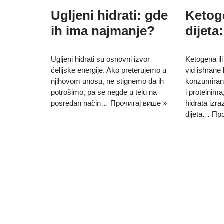
Ketog
Ugljeni hidrati: gde
dijeta
ih ima najmanje?
Ketogena ili
Ugljeni hidrati su osnovni izvor
vid ishrane 
ćelijske energije. Ako preterujemo u
konzumiran
njihovom unosu, ne stignemo da ih
i proteinima
potrošimo, pa se negde u telu na
hidrata izra
posredan način…
Прочитај више »
dijeta…
Про