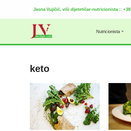
Jasna Vujičić, viši dijetetičar-nutricionista :: +
Скочи
на
садржај
Nutricionista
keto