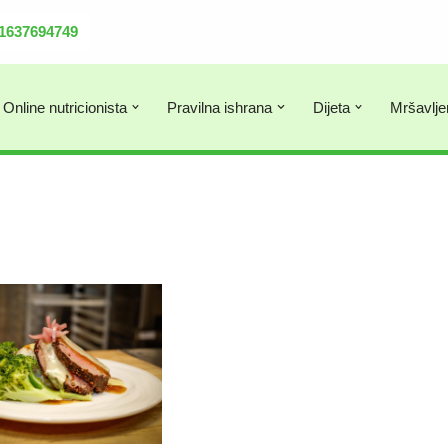
381637694749
Online nutricionista
Pravilna ishrana
Dijeta
Mršavlje