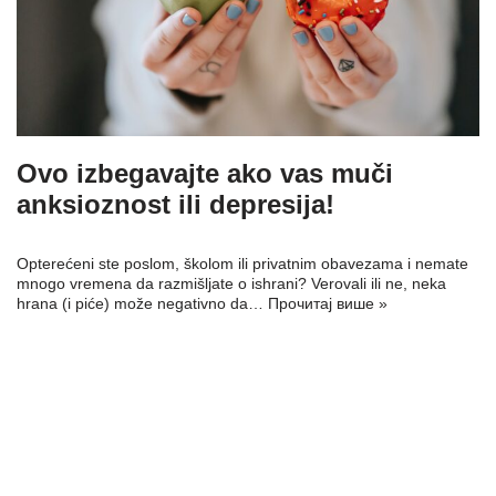
Ovo izbegavajte ako vas muči
anksioznost ili depresija!
Opterećeni ste poslom, školom ili privatnim obavezama i nemate
mnogo vremena da razmišljate o ishrani? Verovali ili ne, neka
hrana (i piće) može negativno da…
Прочитај више »