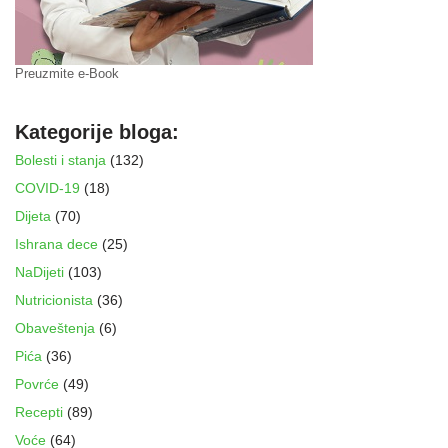
Preuzmite e-Book
Kategorije bloga:
Bolesti i stanja
(132)
COVID-19
(18)
Dijeta
(70)
Ishrana dece
(25)
NaDijeti
(103)
Nutricionista
(36)
Obaveštenja
(6)
Pića
(36)
Povrće
(49)
Recepti
(89)
Voće
(64)