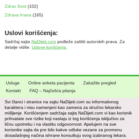
Zdrav život
(102)
Zdrava hrana
(165)
Uslovi korišćenja:
Sadržaj sajta
NaDijeti.com
podleže zaštiti autorskih prava. Za
detalje vidite:
Uslove korišćenja
.
Usluge
Online anketa pacijenta
Zakažite pregled
Kontakt
FAQ – Najčešća pitanja
Svi članci i stranice na sajtu NaDijeti.com su informativnog
karaktera i nisu namenjeni kao zamena za stručno lekarsko
mišljenje. Korišćenjem sadržaja sajta NaDijeti.com vi kao korisnik
prihvatate sve rizike koji nastaju iz tog korišćenja isključivo za
ličnu upotrebu i na vlastitu odgovornost. Apelujem na sve
korisnike sajta da pre bilo kakve odluke vezane za promenu
dosadašnjeg načina ishrane konsultuju svog izabranog lekara.