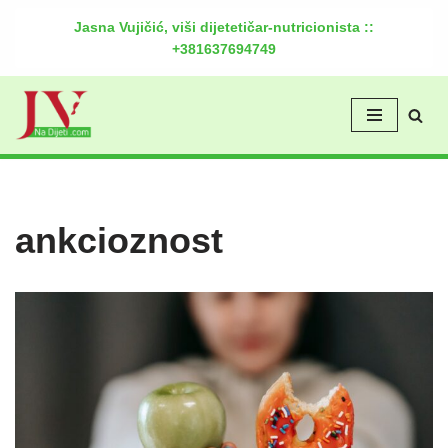
Jasna Vujičić, viši dijetetičar-nutricionista ::
+381637694749
Скочи
на
садржај
ankcioznost