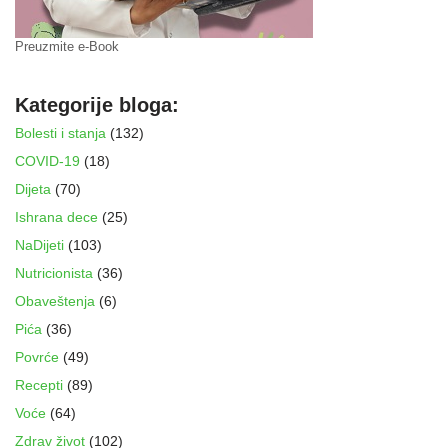
Preuzmite e-Book
Kategorije bloga:
Bolesti i stanja
(132)
COVID-19
(18)
Dijeta
(70)
Ishrana dece
(25)
NaDijeti
(103)
Nutricionista
(36)
Obaveštenja
(6)
Pića
(36)
Povrće
(49)
Recepti
(89)
Voće
(64)
Zdrav život
(102)