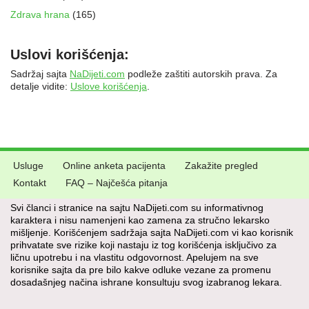
Zdrava hrana
(165)
Uslovi korišćenja:
Sadržaj sajta
NaDijeti.com
podleže zaštiti autorskih prava. Za
detalje vidite:
Uslove korišćenja
.
Usluge
Online anketa pacijenta
Zakažite pregled
Kontakt
FAQ – Najčešća pitanja
Svi članci i stranice na sajtu NaDijeti.com su informativnog
karaktera i nisu namenjeni kao zamena za stručno lekarsko
mišljenje. Korišćenjem sadržaja sajta NaDijeti.com vi kao korisnik
prihvatate sve rizike koji nastaju iz tog korišćenja isključivo za
ličnu upotrebu i na vlastitu odgovornost. Apelujem na sve
korisnike sajta da pre bilo kakve odluke vezane za promenu
dosadašnjeg načina ishrane konsultuju svog izabranog lekara.