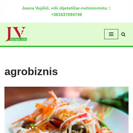
Jasna Vujičić, viši dijetetičar-nutricionista ::
+381637694749
Скочи
на
садржај
agrobiznis