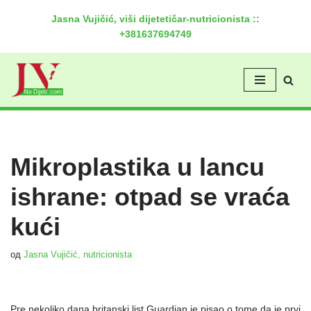
Jasna Vujičić, viši dijetetičar-nutricionista ::
+381637694749
Скочи
на
садржај
Mikroplastika u lancu
ishrane: otpad se vraća
kući
од
Jasna Vujičić, nutricionista
Pre nekoliko dana britanski list Guardian je pisao o tome da je prvi