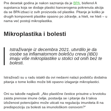
Pre desetak godina je nakon saznanja da je
BPA
, bisfenol A
supstanca koja se dodaje plastici kancerogena pokrenuta akcija
da se BPA izbaci iz svih proizvoda od plastike. Pitanje je koliko je
drugih komponenti plastike opasno po zdravlje, a hteli, ne hteli – u
nama već postoji mikroplastika.
Mikroplastika i bolesti
Istraživanje iz decembra 2021. utvrdilo je da
osobe sa inflamatornom bolešću creva (IBD)
imaju više mikroplastike u stolici od onih bez te
bolesti.
Istraživači su u radu istakli da ovi nedavni nalazi podstiču dodatna
pitanja o tome koliko može biti opasno izlaganje mikroplastici.
Oni su takođe naglasili: „Ako plastične čestice prisutne u krvotoku
zaista prenose imune ćelije, postavlja se i pitanje da li takva
izloženost potencijalno može uticati na regulaciju imuniteta ili na
predispoziciju za bolesti sa imunološkom osnovom?“