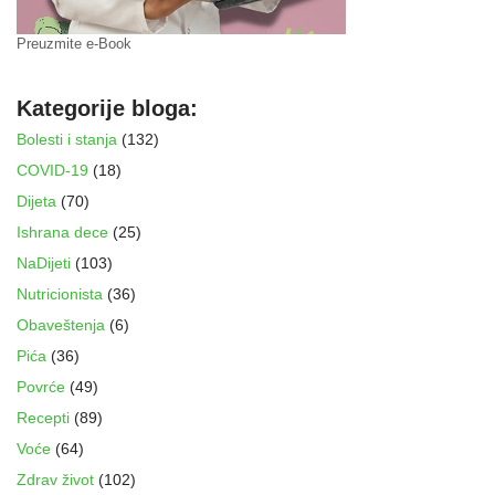
Preuzmite e-Book
Kategorije bloga:
Bolesti i stanja
(132)
COVID-19
(18)
Dijeta
(70)
Ishrana dece
(25)
NaDijeti
(103)
Nutricionista
(36)
Obaveštenja
(6)
Pića
(36)
Povrće
(49)
Recepti
(89)
Voće
(64)
Zdrav život
(102)