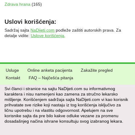
Zdrava hrana
(165)
Uslovi korišćenja:
Sadržaj sajta
NaDijeti.com
podleže zaštiti autorskih prava. Za
detalje vidite:
Uslove korišćenja
.
Usluge
Online anketa pacijenta
Zakažite pregled
Kontakt
FAQ – Najčešća pitanja
Svi članci i stranice na sajtu NaDijeti.com su informativnog
karaktera i nisu namenjeni kao zamena za stručno lekarsko
mišljenje. Korišćenjem sadržaja sajta NaDijeti.com vi kao korisnik
prihvatate sve rizike koji nastaju iz tog korišćenja isključivo za
ličnu upotrebu i na vlastitu odgovornost. Apelujem na sve
korisnike sajta da pre bilo kakve odluke vezane za promenu
dosadašnjeg načina ishrane konsultuju svog izabranog lekara.