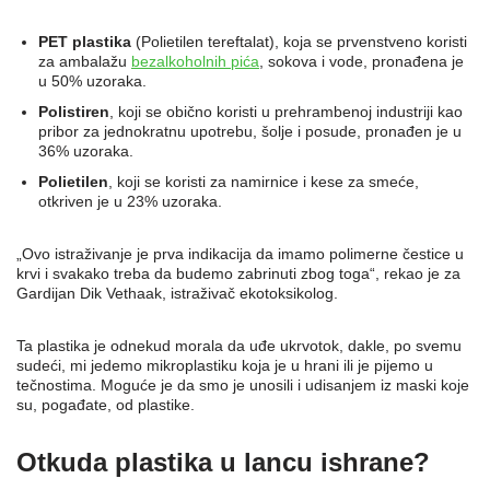
PET plastika
(Polietilen tereftalat), koja se prvenstveno koristi
za ambalažu
bezalkoholnih pića
, sokova i vode, pronađena je
u 50% uzoraka.
Polistiren
, koji se obično koristi u prehrambenoj industriji kao
pribor za jednokratnu upotrebu, šolje i posude, pronađen je u
36% uzoraka.
Polietilen
, koji se koristi za namirnice i kese za smeće,
otkriven je u 23% uzoraka.
„Ovo istraživanje je prva indikacija da imamo polimerne čestice u
krvi i svakako treba da budemo zabrinuti zbog toga“, rekao je za
Gardijan Dik Vethaak, istraživač ekotoksikolog.
Ta plastika je odnekud morala da uđe ukrvotok, dakle, po svemu
sudeći, mi jedemo mikroplastiku koja je u hrani ili je pijemo u
tečnostima. Moguće je da smo je unosili i udisanjem iz maski koje
su, pogađate, od plastike.
Otkuda plastika u lancu ishrane?