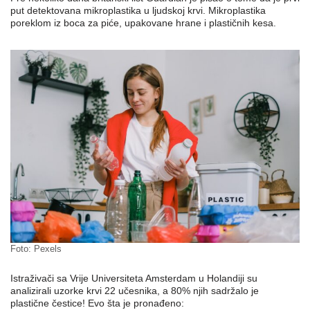
put detektovana mikroplastika u ljudskoj krvi. Mikroplastika
poreklom iz boca za piće, upakovane hrane i plastičnih kesa.
Foto: Pexels
Istraživači sa Vrije Universiteta Amsterdam u Holandiji su
analizirali uzorke krvi 22 učesnika, a 80% njih sadržalo je
plastične čestice! Evo šta je pronađeno: