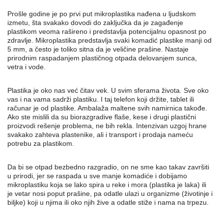
Prošle godine je po prvi put mikroplastika nađena u ljudskom
izmetu, šta svakako dovodi do zaključka da je zagađenje
plastikom veoma rašireno i predstavlja potencijalnu opasnost po
zdravlje. Mikroplastika predstavlja svaki komadić plastike manji od
5 mm, a često je toliko sitna da je veličine prašine. Nastaje
prirodnim raspadanjem plastičnog otpada delovanjem sunca,
vetra i vode.
Plastika je oko nas već čitav vek. U svim sferama života. Sve oko
vas i na vama sadrži plastiku. I taj telefon koji držite, tablet ili
računar je od plastike. Ambalaža maltene svih namirnica takođe.
Ako ste mislili da su biorazgradive flaše, kese i drugi plastični
proizvodi rešenje problema, ne bih rekla. Intenzivan uzgoj hrane
svakako zahteva plastenike, ali i transport i prodaja nameću
potrebu za plastikom.
Da bi se otpad bezbedno razgradio, on ne sme kao takav završiti
u prirodi, jer se raspada u sve manje komadiće i dobijamo
mikroplastiku koja se lako spira u reke i mora (plastika je laka) ili
je vetar nosi poput prašine, pa odatle ulazi u organizme (životinje i
biljke) koji u njima ili oko njih žive a odatle stiže i nama na trpezu.