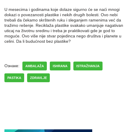
U mesecima i godinama koje dolaze sigurno će se naći mnogi
dokazi o povezanosti plastike i nekih drugih bolesti. Ovo nebi
trebali da čekamo skrštenih ruku i sleganjem ramenima već da
tražimo rešenje. Reciklaža plastike svakako umanjuje nagativan
uticaj na životnu sredinu i treba je praktikovati gde je god to
moguće. Ovo više nije stvar pojedinca nego društva i planete u
celini. Da li budućnost bez plastike?
Ознаке:
AMBALAŽA
ISHRANA
ISTRAŽIVANJA
PASTIKA
ZDRAVLJE