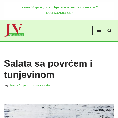
Jasna Vujičić, viši dijetetičar-nutricionista ::
+381637694749
Скочи
на
садржај
Salata sa povrćem i
tunjevinom
од
Jasna Vujičić, nutricionista