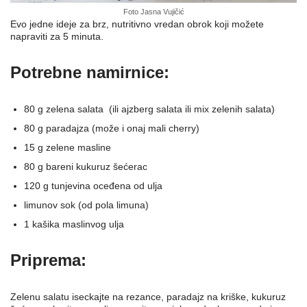
Foto Jasna Vujičić
Evo jedne ideje za brz, nutritivno vredan obrok koji možete
napraviti za 5 minuta.
Potrebne namirnice:
80 g zelena salata (ili ajzberg salata ili mix zelenih salata)
80 g paradajza (može i onaj mali cherry)
15 g zelene masline
80 g bareni kukuruz šećerac
120 g tunjevina oceđena od ulja
limunov sok (od pola limuna)
1 kašika maslinvog ulja
Priprema:
Zelenu salatu iseckajte na rezance, paradajz na kriške, kukuruz