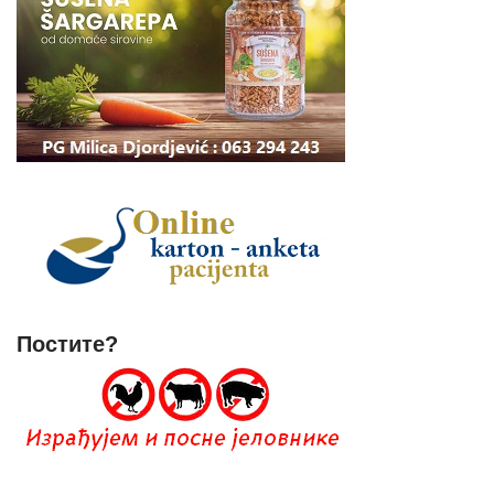
Постите?