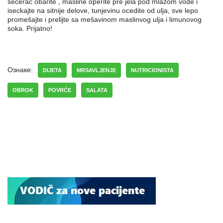
šećerac obarite , masline operite pre jela pod mlazom vode i
iseckajte na sitnije delove, tunjevinu ocedite od ulja, sve lepo
promešajte i prelijte sa mešavinom maslinvog ulja i limunovog
soka. Prijatno!
Ознаке:
DIJETA
MRSAVLJENJE
NUTRICIONISTA
OBROK
POVRĆE
SALATA