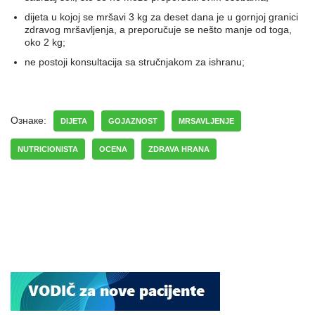
dijeta u kojoj se mršavi 3 kg za deset dana je u gornjoj granici
zdravog mršavljenja, a preporučuje se nešto manje od toga,
oko 2 kg;
ne postoji konsultacija sa stručnjakom za ishranu;
Ознаке:
DIJETA
GOJAZNOST
MRSAVLJENJE
NUTRICIONISTA
OCENA
ZDRAVA HRANA