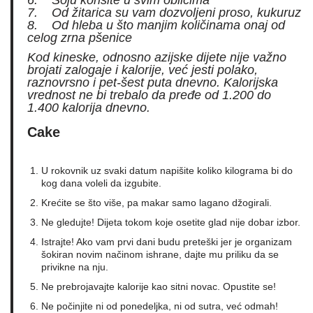
6. Soju korisite u svim oblicima
7. Od žitarica su vam dozvoljeni proso, kukuruz
8. Od hleba u što manjim količinama onaj od
celog zrna pšenice
Kod kineske, odnosno azijske dijete nije važno
brojati zalogaje i kalorije, već jesti polako,
raznovrsno i pet-šest puta dnevno. Kalorijska
vrednost ne bi trebalo da pređe od 1.200 do
1.400 kalorija dnevno.
Cake
U rokovnik uz svaki datum napišite koliko kilograma bi do
kog dana voleli da izgubite.
Krećite se što više, pa makar samo lagano džogirali.
Ne gledujte! Dijeta tokom koje osetite glad nije dobar izbor.
Istrajte! Ako vam prvi dani budu preteški jer je organizam
šokiran novim načinom ishrane, dajte mu priliku da se
privikne na nju.
Ne prebrojavajte kalorije kao sitni novac. Opustite se!
Ne počinjite ni od ponedeljka, ni od sutra, već odmah!