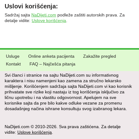
Uslovi korišćenja:
Sadržaj sajta
NaDijeti.com
podleže zaštiti autorskih prava. Za
detalje vidite:
Uslove korišćenja
.
Usluge
Online anketa pacijenta
Zakažite pregled
Kontakt
FAQ – Najčešća pitanja
Svi članci i stranice na sajtu NaDijeti.com su informativnog
karaktera i nisu namenjeni kao zamena za stručno lekarsko
mišljenje. Korišćenjem sadržaja sajta NaDijeti.com vi kao korisnik
prihvatate sve rizike koji nastaju iz tog korišćenja isključivo za
ličnu upotrebu i na vlastitu odgovornost. Apelujem na sve
korisnike sajta da pre bilo kakve odluke vezane za promenu
dosadašnjeg načina ishrane konsultuju svog izabranog lekara.
NaDijeti.com © 2010-2026. Sva prava zaštićena. Za detalje
vidite:
Uslove korišćenja
.