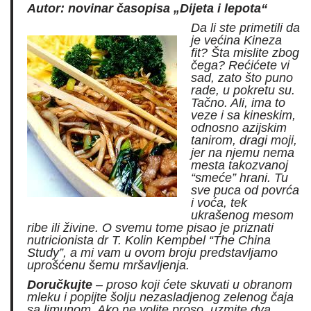
Autor: novinar časopisa „Dijeta i lepota“
Da li ste primetili da
je većina Kineza
fit? Šta mislite zbog
čega? Rećićete vi
sad, zato što puno
rade, u pokretu su.
Tačno. Ali, ima to
veze i sa kineskim,
odnosno azijskim
tanirom, dragi moji,
jer na njemu nema
mesta takozvanoj
“smeće” hrani. Tu
sve puca od povrća
i voća, tek
ukrašenog mesom
ribe ili živine. O svemu tome pisao je priznati
nutricionista dr T. Kolin Kempbel “The China
Study”, a mi vam u ovom broju predstavljamo
uprošćenu šemu mršavljenja.
Doručkujte
– proso koji ćete skuvati u obranom
mleku i popijte šolju nezasladjenog zelenog čaja
sa limunom. Ako ne volite proso, uzmite dva