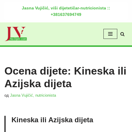
Jasna Vujičić, viši dijetetičar-nutricionista ::
+381637694749
Скочи
на
садржај
Ocena dijete: Kineska ili
Azijska dijeta
од
Jasna Vujičić, nutricionista
Kineska ili Azijska dijeta