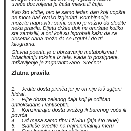
uveče dozvoljena je čaša mleka ili čaja.
Kao što vidite, ovo je samo jedan dan koji uopšte
ne mora baš ovako izgledati. Kombinacije
možete napraviti i sami, samo je važno da sledite
neka pravila. Dijetu držite dok ne omršate koliko
ste zamislili, a oni koji su isprobali kažu da za
desetak dana može da se izgubi i do tri
kilograma.
Glavna poenta je u ubrzavanju metabolizma i
izbacivanju toksina iz tela. Kada to postignete,
mršavljenje je zagarantovano. Srećno!
Zlatna pravila
1. Jedite dosta pirinča jer je on nije loš ugljeni
hidrat.
2. Pijte dosta zelenog čaja koji je odličan
antioksidans i iantiseptik.
3. Konzimirajte dosta svežeg ili barenog voća ili
povrća
4. Od mesa samo ribu i živinu (jaja što ređe)
5. Slatkiše svedite na najminimalniju meru