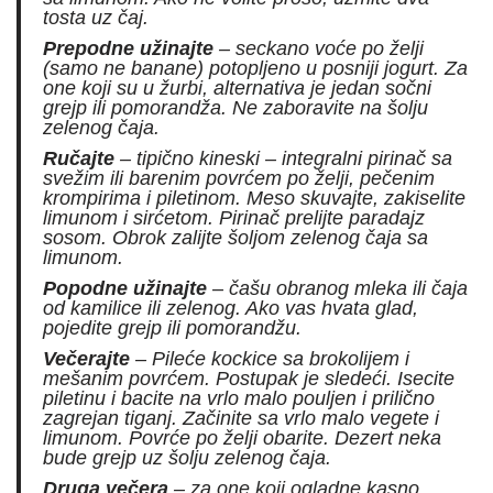
tosta uz čaj.
Prepodne užinajte
– seckano voće po želji
(samo ne banane) potopljeno u posniji jogurt. Za
one koji su u žurbi, alternativa je jedan sočni
grejp ili pomorandža. Ne zaboravite na šolju
zelenog čaja.
Ručajte
– tipično kineski – integralni pirinač sa
svežim ili barenim povrćem po želji, pečenim
krompirima i piletinom. Meso skuvajte, zakiselite
limunom i sirćetom. Pirinač prelijte paradajz
sosom. Obrok zalijte šoljom zelenog čaja sa
limunom.
Popodne užinajte
– čašu obranog mleka ili čaja
od kamilice ili zelenog. Ako vas hvata glad,
pojedite grejp ili pomorandžu.
Večerajte
– Pileće kockice sa brokolijem i
mešanim povrćem. Postupak je sledeći. Isecite
piletinu i bacite na vrlo malo pouljen i prilično
zagrejan tiganj. Začinite sa vrlo malo vegete i
limunom. Povrće po želji obarite. Dezert neka
bude grejp uz šolju zelenog čaja.
Druga večera
– za one koji ogladne kasno