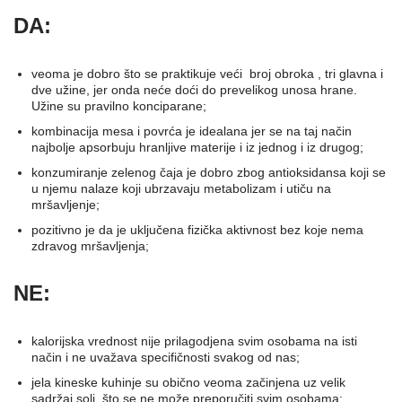
DA:
veoma je dobro što se praktikuje veći broj obroka , tri glavna i
dve užine, jer onda neće doći do prevelikog unosa hrane.
Užine su pravilno konciparane;
kombinacija mesa i povrća je idealana jer se na taj način
najbolje apsorbuju hranljive materije i iz jednog i iz drugog;
konzumiranje zelenog čaja je dobro zbog antioksidansa koji se
u njemu nalaze koji ubrzavaju metabolizam i utiču na
mršavljenje;
pozitivno je da je uključena fizička aktivnost bez koje nema
zdravog mršavljenja;
NE:
kalorijska vrednost nije prilagodjena svim osobama na isti
način i ne uvažava specifičnosti svakog od nas;
jela kineske kuhinje su obično veoma začinjena uz velik
sadržaj soli, što se ne može preporučiti svim osobama;