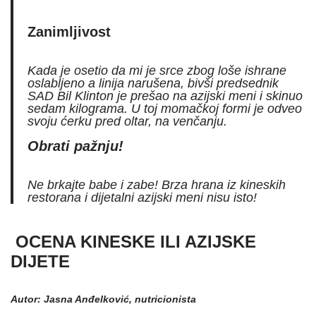
Zanimljivost
Kada je osetio da mi je srce zbog loše ishrane
oslabljeno a linija narušena, bivši predsednik
SAD Bil Klinton je prešao na azijski meni i skinuo
sedam kilograma. U toj momačkoj formi je odveo
svoju ćerku pred oltar, na venčanju.
Obrati pažnju!
Ne brkajte babe i zabe! Brza hrana iz kineskih
restorana i dijetalni azijski meni nisu isto!
OCENA KINESKE ILI AZIJSKE
DIJETE
Autor: Jasna Anđelković, nutricionista