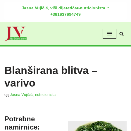
Jasna Vujičić, viši dijetetičar-nutricionista ::
+381637694749
Скочи
на
садржај
Blanširana blitva –
varivo
од
Jasna Vujičić, nutricionista
Potrebne
namirnice: