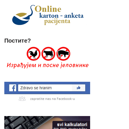
Постите?