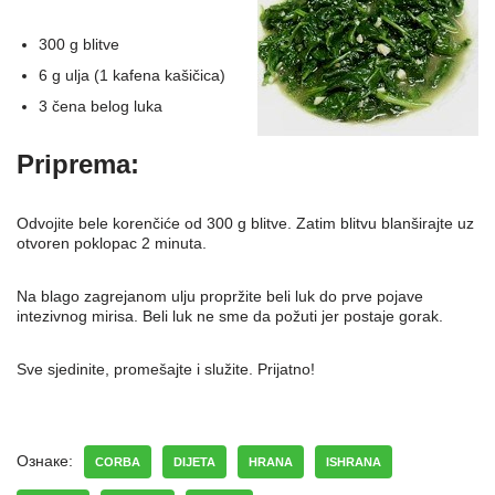
300 g blitve
6 g ulja (1 kafena kašičica)
3 čena belog luka
Priprema:
Odvojite bele korenčiće od 300 g blitve. Zatim blitvu blanširajte uz
otvoren poklopac 2 minuta.
Na blago zagrejanom ulju propržite beli luk do prve pojave
intezivnog mirisa. Beli luk ne sme da požuti jer postaje gorak.
Sve sjedinite, promešajte i služite. Prijatno!
Ознаке:
CORBA
DIJETA
HRANA
ISHRANA