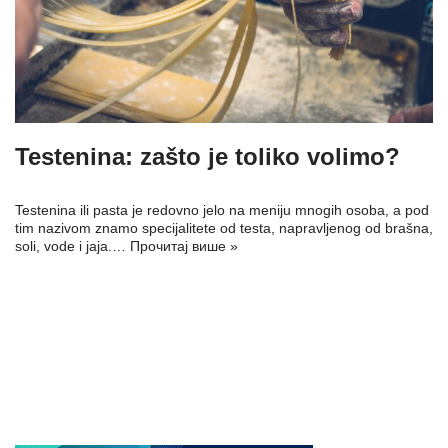
Testenina: zašto je toliko volimo?
Testenina ili pasta je redovno jelo na meniju mnogih osoba, a pod
tim nazivom znamo specijalitete od testa, napravljenog od brašna,
soli, vode i jaja.…
Прочитај више »