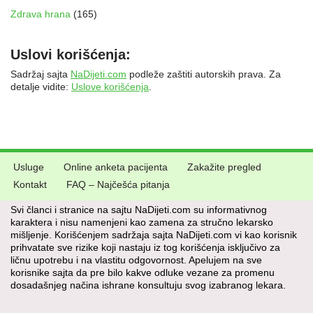
Zdrava hrana
(165)
Uslovi korišćenja:
Sadržaj sajta
NaDijeti.com
podleže zaštiti autorskih prava. Za
detalje vidite:
Uslove korišćenja
.
Usluge
Online anketa pacijenta
Zakažite pregled
Kontakt
FAQ – Najčešća pitanja
Svi članci i stranice na sajtu NaDijeti.com su informativnog
karaktera i nisu namenjeni kao zamena za stručno lekarsko
mišljenje. Korišćenjem sadržaja sajta NaDijeti.com vi kao korisnik
prihvatate sve rizike koji nastaju iz tog korišćenja isključivo za
ličnu upotrebu i na vlastitu odgovornost. Apelujem na sve
korisnike sajta da pre bilo kakve odluke vezane za promenu
dosadašnjeg načina ishrane konsultuju svog izabranog lekara.