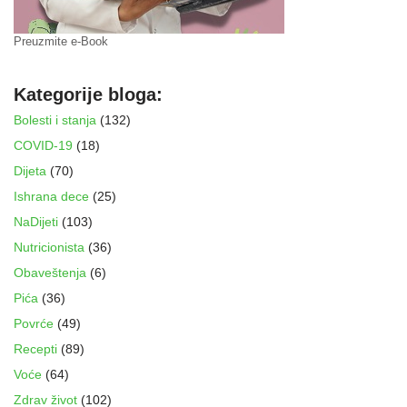
Preuzmite e-Book
Kategorije bloga:
Bolesti i stanja
(132)
COVID-19
(18)
Dijeta
(70)
Ishrana dece
(25)
NaDijeti
(103)
Nutricionista
(36)
Obaveštenja
(6)
Pića
(36)
Povrće
(49)
Recepti
(89)
Voće
(64)
Zdrav život
(102)