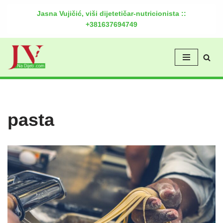
Jasna Vujičić, viši dijetetičar-nutricionista ::
+381637694749
Скочи
на
садржај
pasta